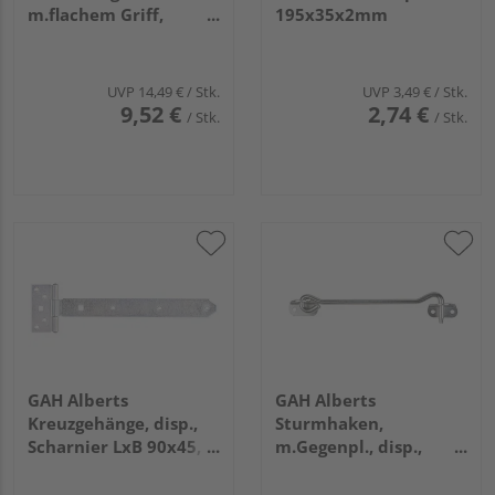
m.flachem Griff,
195x35x2mm
gerade, m.Schlaufe,
disp., Platte
LxB140x52mm
UVP
14,49 €
/ Stk.
UVP
3,49 €
/ Stk.
9,52 €
2,74 €
/ Stk.
/ Stk.
GAH Alberts
GAH Alberts
Kreuzgehänge, disp.,
Sturmhaken,
Scharnier LxB 90x45,
m.Gegenpl., disp.,
Band LxB 292,5x34mm
z.Anschrauben, Länge
200mm, Haken Ø8mm