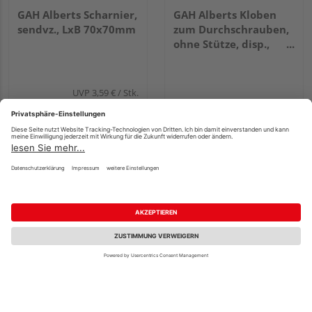
GAH Alberts Scharnier,
GAH Alberts Kloben
sendvz., LxB 70x70mm
zum Durchschrauben,
ohne Stütze, disp.,
Dorn Ø16mm
UVP
3,59 €
/ Stk.
2,32 €
43,20 €
/ Stk.
/ Stk.
GAH Alberts Lasche für
GAH Alberts
Zaunpfosten aus T-
Ladenband, gerade,