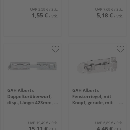
UVP
2,59 €
/ Stk.
UVP
7,69 €
/ Stk.
1,55 €
5,18 €
/ Stk.
/ Stk.
GAH Alberts
GAH Alberts
Doppeltorüberwurf,
Fensterriegel, mit
disp., Länge: 423mm,
Knopf, gerade, mit
Höhe: 70mm
Schlaufe, disp., Platte
LxB 61x26mm
UVP
19,49 €
/ Stk.
UVP
6,89 €
/ Stk.
15,11 €
4,46 €
/ Stk.
/ Stk.