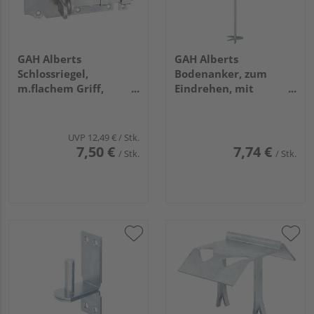
GAH Alberts
GAH Alberts
Schlossriegel,
Bodenanker, zum
m.flachem Griff,
Eindrehen, mit
gerade, m.Schlaufe,
Zubehör,
disp., Platte
feuerverzinkt, Länge
LxB120x44mm
525mm, Schnecke
UVP
12,49 €
/ Stk.
Ø100mm
7,50 €
7,74 €
/ Stk.
/ Stk.