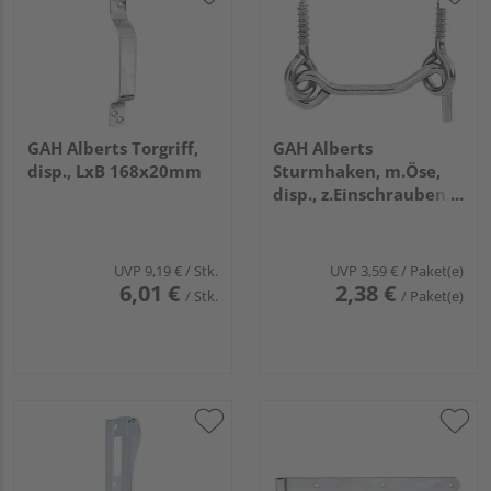
GAH Alberts Torgriff,
GAH Alberts
disp., LxB 168x20mm
Sturmhaken, m.Öse,
disp., z.Einschrauben,
Haken 60xØ4mm,
Karte à 1 St.
UVP
9,19 €
/ Stk.
UVP
3,59 €
/ Paket(e)
6,01 €
2,38 €
/ Stk.
/ Paket(e)