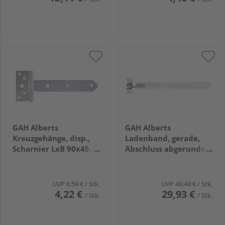
GAH Alberts
GAH Alberts
Kreuzgehänge, disp.,
Ladenband, gerade,
Scharnier LxB 90x45,
Abschluss abgerundet,
Band LxB 192x34mm
verstellbar, disp,
LxB463x40mm,
Gewinde M12
UVP
6,59 €
/ Stk.
UVP
49,49 €
/ Stk.
4,22 €
29,93 €
/ Stk.
/ Stk.