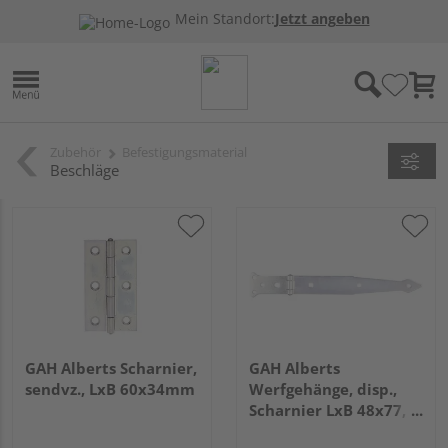
Mein Standort:
Jetzt angeben
Zubehör
Befestigungsmaterial
Beschläge
GAH Alberts Scharnier,
GAH Alberts
sendvz., LxB 60x34mm
Werfgehänge, disp.,
Scharnier LxB 48x77,
Band LxB 252x35mm