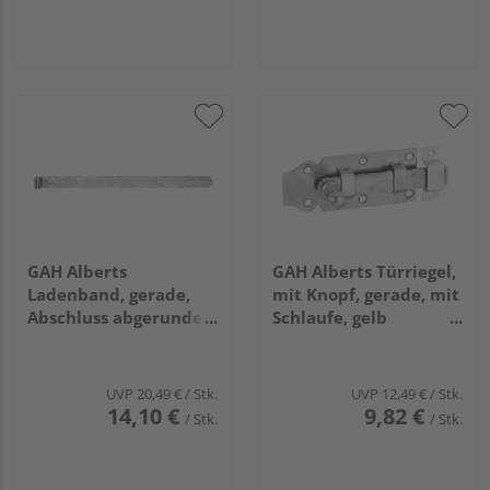
GAH Alberts
GAH Alberts Türriegel,
Ladenband, gerade,
mit Knopf, gerade, mit
Abschluss abgerundet,
Schlaufe, gelb
disp., LxB 700x45mm,
verzinkt, Platte
Rolle Ø16mm
LxB100x44mm
UVP
20,49 €
/ Stk.
UVP
12,49 €
/ Stk.
14,10 €
9,82 €
/ Stk.
/ Stk.