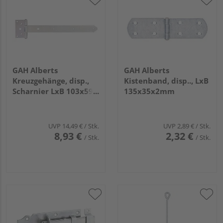
GAH Alberts
GAH Alberts
Kreuzgehänge, disp.,
Kistenband, disp.., LxB
Scharnier LxB 103x59,
135x35x2mm
Band LxB 391x40mm
UVP
14,49 €
/ Stk.
UVP
2,89 €
/ Stk.
8,93 €
2,32 €
/ Stk.
/ Stk.