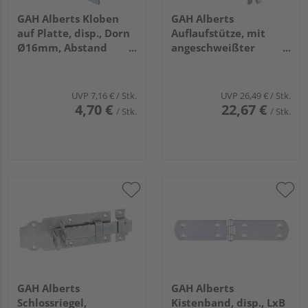
GAH Alberts Kloben
GAH Alberts
auf Platte, disp., Dorn
Auflaufstütze, mit
Ø16mm, Abstand
angeschweißter
28mm, Platte
Mauerkralle,
HxB113x40mm
feuerverzinkt, Breite
125mm
UVP
7,16 €
/ Stk.
UVP
26,49 €
/ Stk.
4,70 €
22,67 €
/ Stk.
/ Stk.
GAH Alberts
GAH Alberts
Schlossriegel,
Kistenband, disp., LxB