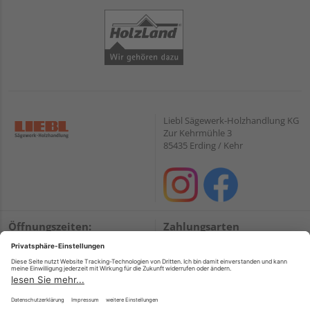
Liebl Sägewerk-Holzhandlung KG
Zur Kehrmühle 3
85435 Erding / Kehr
Öffnungszeiten:
Zahlungsarten
Mo. – Fr.
07:00 – 12:00 und
PayPal
13:00 – 18:00
Onlineüberweisung
Sa.
09:00 – 12:00
Kreditkarte
Wir helfen Ihnen gerne