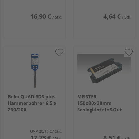
16,90 €
4,64 €
/ Stk.
/ Stk.
Beko QUAD-SDS plus
MEISTER
Hammerbohrer 6,5 x
150x80x20mm
260/200
Schlagklotz In&Out
UVP
20,19 €
/ Stk.
17,73 €
8,51 €
/ Stk.
/ Stk.