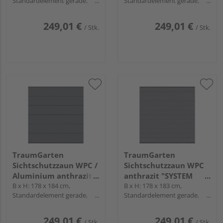
Standardelement gerade,
Standardelement gerade,
Profile Anthrazit
Profile Silber
249,01 €
249,01 €
/ Stk.
/ Stk.
TraumGarten
TraumGarten
Sichtschutzzaun WPC /
Sichtschutzzaun WPC
Aluminium anthrazit
anthrazit "SYSTEM
"SYSTEM WPC XL"
B x H: 178 x 184 cm,
WPC CLASSIC"
B x H: 178 x 183 cm,
Standardelement gerade,
Standardelement gerade,
Profile Anthrazit
Profile Anthrazit
249,01 €
249,01 €
/ Stk.
/ Stk.