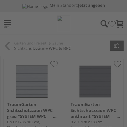
Mein Standort:
Jetzt angeben
Garten und Freizeit
Zäune
Sichtschutzzäune WPC & BPC
TraumGarten
TraumGarten
Sichtschutzzaun WPC
Sichtschutzzaun WPC
grau "SYSTEM WPC
anthrazit "SYSTEM
CLASSIC"
B x H: 178 x 183 cm,
WPC CLASSIC"
B x H: 178 x 183 cm,