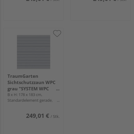
TraumGarten
Sichtschutzzaun WPC
grau "SYSTEM WPC
CLASSIC"
B x H: 178 x 183 cm,
Standardelement gerade,
Profile Silber
249,01 €
/ Stk.