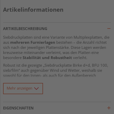
Artikelinformationen
ARTIKELBESCHREIBUNG
Siebdruckplatten sind eine Variante von Multiplexplatten, die
aus
mehreren Furnierlagen
bestehen – die Anzahl richtet
sich nach der jeweiligen Plattenstärke. Diese Lagen werden
kreuzweise miteinander verleimt, was den Platten eine
besondere
Stabilität und Robustheit
verleiht.
Robust ist die gezeigte „Siebdruckplatte Birke d+d, BFU 100,
sieb/film“ auch gegenüber Wind und Wetter, weshalb sie
sowohl für den Innen- als auch für den Außenbereich
geeignet ist. Unter anderem die angegebene Verleimung
„BFU100“ gibt Aufschluss hierüber und steht für
Mehr anzeigen
wetterbeständig verleimtes Bau-Furniersperrholz
.
Typische Einsatzbereiche sind der Fahrzeug-, der Bühnen-
und der Treppenbau.
EIGENSCHAFTEN
Das vorliegende Produkt besteht
durch und durch (d+d)
aus Birkenholz
. Diese Holzart ist hierfür sehr beliebt, weil es