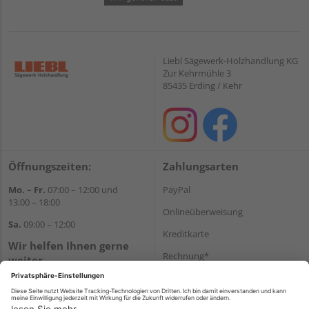
Liebl Sägewerk-Holzhandlung KG
Zur Kehrmühle 3
85435 Erding / Kehr
Öffnungszeiten:
Zahlungsarten
Mo. – Fr.
07:00 – 12:00 und
PayPal
13:00 – 18:00
Onlineüberweisung
Sa.
09:00 – 12:00
Kreditkarte
Wir helfen Ihnen gerne
Rechnung*
weiter
Tel.:
+49 8122 14197
*Bonität vorausgesetzt
E-Mail:
vertrieb@holz-liebl.de
Versand