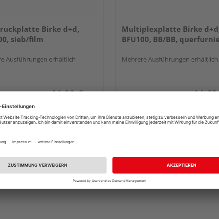
ruckplatte Birke d+d,
Multiplexplatte Birke d+d
0, sieb/film
BFU100, BB/BB, querfurni
e Ausführungen erhältlich
Mehrere Ausführungen erhältlich
44,80 €
44,63
/ m²