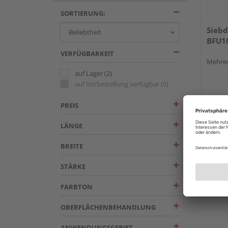
SORTIERUNG:
Siebd
BFU10
VERFÜGBARKEIT
Mehrer
auf Lager
(2)
auf Vorbestellung verfügbar
(0)
PREIS
LÄNGE
BREITE
STÄRKE
FARBTON
OBERFLÄCHENBEHANDLUNG
ANWENDUNGSGEBIET