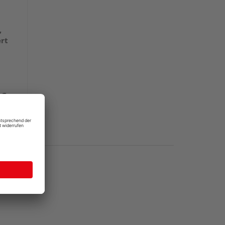
,
ert
 €
/ m²