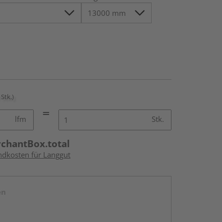
 Stk.)
lfm
Stk.
rchantBox.total
andkosten für Langgut
en