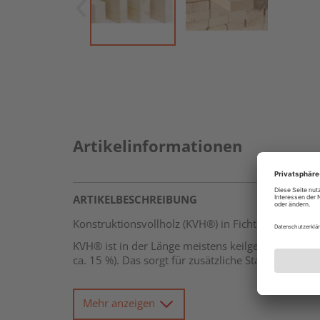
Artikelinformationen
ARTIKELBESCHREIBUNG
Konstruktionsvollholz (KVH®) in Fichte ist im
Holz
KVH® ist in der Länge meistens keilgezinkt, soda
ca. 15 %). Das sorgt für zusätzliche Stabilität s
Das Produkt ist
robust, einfach zu verarbeiten
Terrassenüberdachungen, Gartenspielgeräte
Mehr anzeigen
Bei diesem Produkt handelt es sich um die Varian