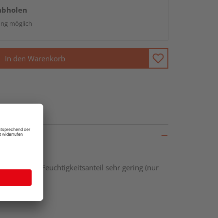
abholen
ng möglich
In den Warenkorb
ung ist der Feuchtigkeitsanteil sehr gering (nur
 Bau des
Dachstuhls, für Carports,
m“ Anspruch.
urückzuführen, dass hier bestimmte