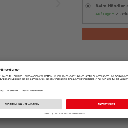
Beim Händler 
Auf Lager:
Abholu
bau
ein absoluter Topseller.
ss auch
größere Längen
möglich sind. Durch die technische Trockn
owie wenige Schwindrisse und Verformungen.
 und langlebig
. Es eignet sich beispielsweise hervorragend beim
oder sonstige Einsatzbereiche mit konstruktivem bzw. „tragende
te in
NSi
, also für den nicht sichtbaren Bereich. Das ist darauf z