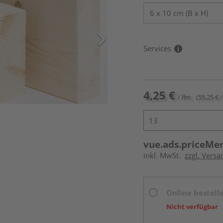
Services
4,25 €
/ lfm
(55,25 € /
vue.ads.priceMe
inkl. MwSt.
zzgl. Vers
Online bestell
Nicht verfügbar