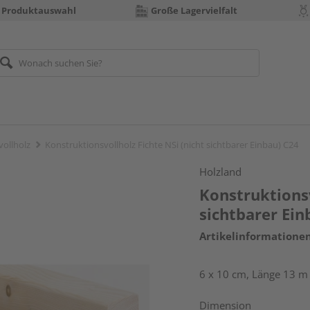
 Produktauswahl
Große Lagervielfalt
vollholz
Konstruktionsvollholz Fichte NSi (nicht sichtbarer Einbau) C24
Holzland
Konstruktionsv
sichtbarer Ein
Artikelinformatione
6 x 10 cm, Länge 13 m
Dimension