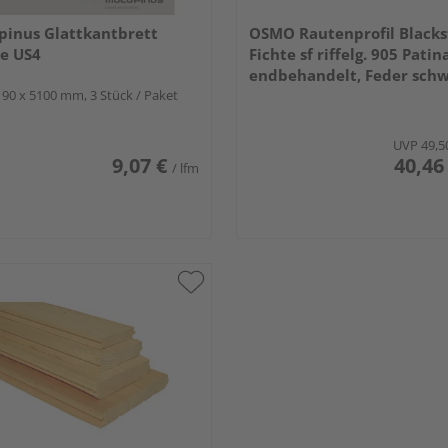
inus Glattkantbrett
OSMO Rautenprofil Blacks
e US4
Fichte sf riffelg. 905 Patin
endbehandelt, Feder sch
190 x 5100 mm, 3 Stück / Paket
21x96mm, 4,8m
UVP
49,5
9,07 €
40,46
/ lfm