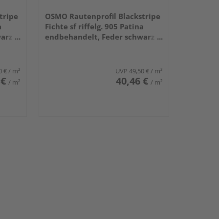
tripe
OSMO Rautenprofil Blackstripe
a
Fichte sf riffelg. 905 Patina
warz
endbehandelt, Feder schwarz
21x96mm, 5,4m
0 €
/ m²
UVP
49,50 €
/ m²
 €
40,46 €
/ m²
/ m²