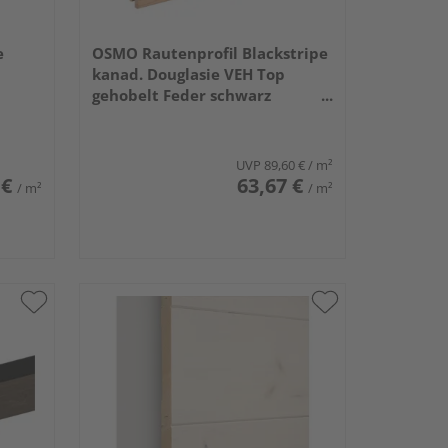
e
OSMO Rautenprofil Blackstripe
kanad. Douglasie VEH Top
gehobelt Feder schwarz
27x96mm, 5,18m
UVP
89,60 €
/ m²
 €
63,67 €
/ m²
/ m²