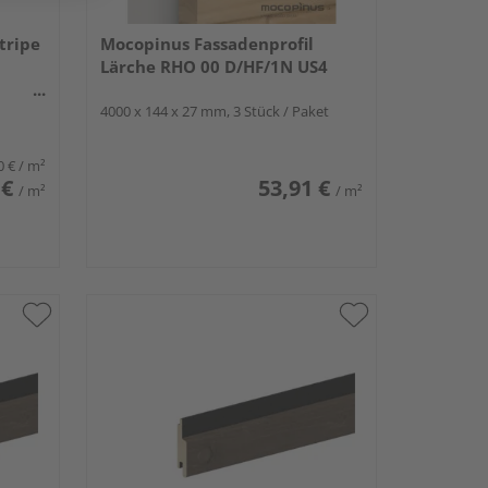
tripe
Mocopinus Fassadenprofil
Lärche RHO 00 D/HF/1N US4
4000 x 144 x 27 mm, 3 Stück / Paket
0 €
/ m²
 €
53,91 €
/ m²
/ m²