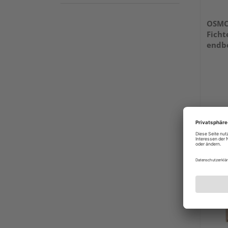
OSMO 
Fichte
endbe
21x9