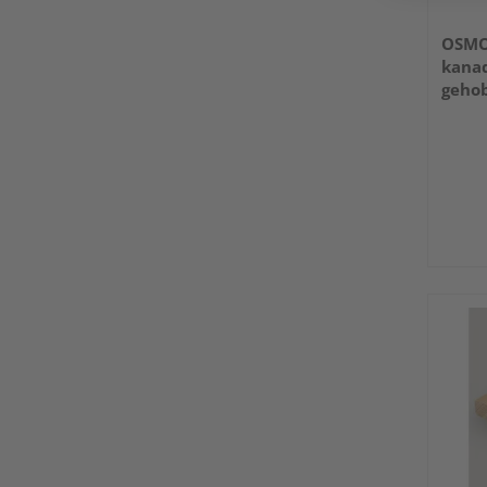
OSMO 
kanad
gehob
27x9