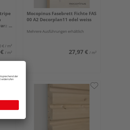
tripe
Mocopinus Fasebrett Fichte FAS
a
00 A2 Decorplan11 edel weiss
warz
Mehrere Ausführungen erhältlich
0 €
/ m²
 €
27,97 €
/ m²
/ m²