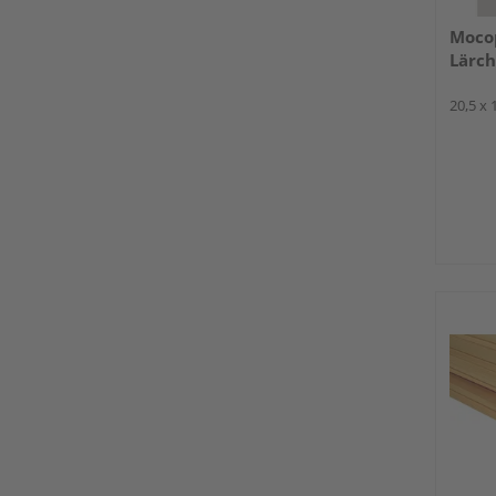
Mocop
Lärch
20,5 x 