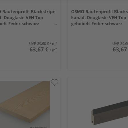
Rautenprofil Blackstripe
OSMO Rautenprofil Blacks
. Douglasie VEH Top
kanad. Douglasie VEH Top
elt Feder schwarz
gehobelt Feder schwarz
6mm, 3,05m
27x96mm, 4,27m
UVP
89,60 €
/ m²
UVP
89,6
63,67 €
63,67
/ m²