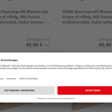
Rautenprofil Blackstripe
OSMO Rautenprofil Blacks
 sf riffelg. 905 Patina
Fichte sf riffelg. 905 Patin
handelt, Feder schwarz
endbehandelt, Feder sch
6mm, 4,2m
21x96mm, 3,9m
UVP
49,50 €
/ m²
UVP
49,5
40,46 €
40,46
/ m²