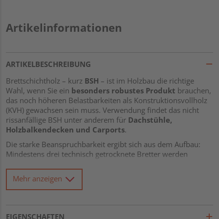
Artikelinformationen
ARTIKELBESCHREIBUNG
Brettschichtholz – kurz
BSH
– ist im Holzbau die richtige
Wahl, wenn Sie ein
besonders robustes Produkt
brauchen,
das noch höheren Belastbarkeiten als Konstruktionsvollholz
(KVH) gewachsen sein muss. Verwendung findet das nicht
rissanfällige BSH unter anderem für
Dachstühle,
Holzbalkendecken und Carports
.
Die starke Beanspruchbarkeit ergibt sich aus dem Aufbau:
Mindestens drei technisch getrocknete Bretter werden
übereinandergelegt und miteinander verleimt. Um auch
große Längen erzielen zu können, werden die Bretter bei
Mehr anzeigen
Bedarf der Länge nach hintereinander angeordnet und
mittels äußerst stabiler
Keilzinkverbindung
nach DIN-Norm
befestigt. So ist eine Länge von 13,5 Metern keine Seltenheit.
EIGENSCHAFTEN
Das hier gezeigte Produkt besteht aus Fichte, da diese Holzart