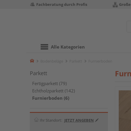
Fachberatung durch Profis
Große
Alle Kategorien
Home
Bodenbeläge
Parkett
Furnierboden
Fur
Parkett
Fertigparkett (79)
Echtholzparkett (142)
Furnierboden (6)
Ihr Standort:
JETZT ANGEBEN