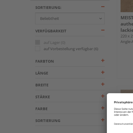
SORTIERUNG:
MEIST
authe
lacki
VERFÜGBARKEIT
220 x 2
Angle-
auf Lager
(0)
auf Vorbestellung verfügbar
(6)
FARBTON
LÄNGE
BREITE
STÄRKE
FARBE
SORTIERUNG