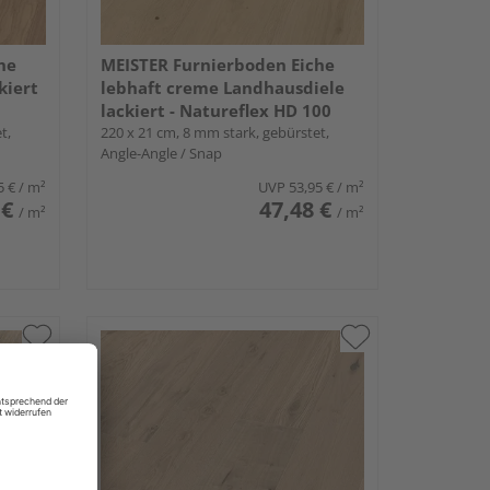
he
MEISTER Furnierboden Eiche
kiert
lebhaft creme Landhausdiele
lackiert - Natureflex HD 100
t,
220 x 21 cm, 8 mm stark, gebürstet,
Angle-Angle / Snap
5 €
/ m²
UVP
53,95 €
/ m²
 €
47,48 €
/ m²
/ m²