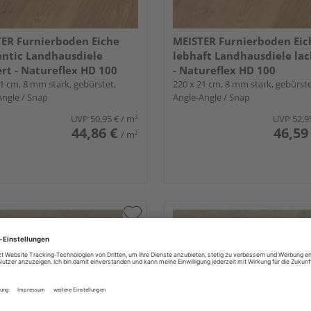
ER Furnierboden Eiche
MEISTER Furnierboden Eic
ntic Landhausdiele
lebhaft Landhausdiele lac
ert - Natureflex HD 100
- Natureflex HD 100
1 cm, 8 mm stark, gebürstet,
220 x 21 cm, 8 mm stark, gebürste
Angle / Snap
Angle-Angle / Snap
UVP
50,95 €
/ m²
UVP
52,9
44,86 €
46,59
/ m²