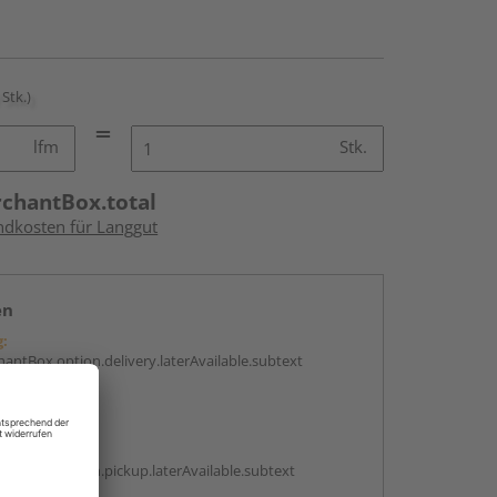
 Stk.)
lfm
Stk.
rchantBox.total
andkosten für Langgut
en
g:
antBox.option.delivery.laterAvailable.subtext
abholen
g:
antBox.option.pickup.laterAvailable.subtext