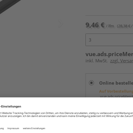
9,46 €
/ lfm
(28,38 € /
vue.ads.priceMe
inkl. MwSt.
zzgl. Vers
Online bestell
Auf Vorbestellun
vue.ads.priceMerch
Beim Händler 
Auf Vorbestellun
vue.ads.priceMerch