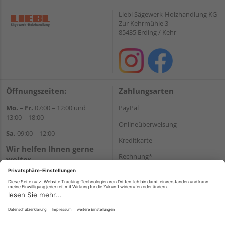
Liebl Sägewerk-Holzhandlung KG
Zur Kehrmühle 3
85435 Erding / Kehr
Öffnungszeiten:
Zahlungsarten
Mo. – Fr.
07:00 – 12:00 und
PayPal
13:00 – 18:00
Onlineüberweisung
Sa.
09:00 – 12:00
Kreditkarte
Wir helfen Ihnen gerne
Rechnung*
weiter
Tel.:
+49 8122 14197
*Bonität vorausgesetzt
E-Mail:
vertrieb@holz-liebl.de
Versand
Versandkosten