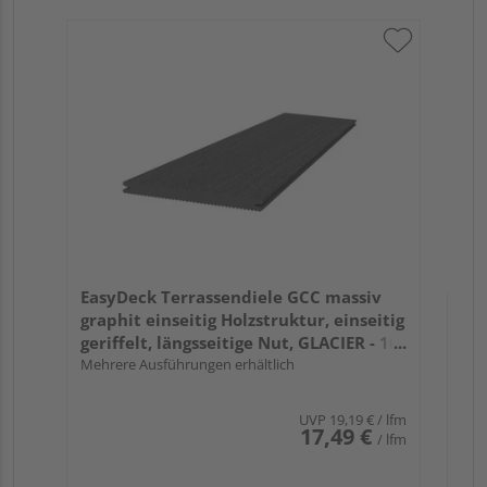
Ea
ter
ger
x 
Meh
EasyDeck Terrassendiele GCC massiv
graphit einseitig Holzstruktur, einseitig
geriffelt, längsseitige Nut, GLACIER - 16
x 193 mm
Mehrere Ausführungen erhältlich
UVP
19,19 €
/ lfm
17,49 €
/ lfm