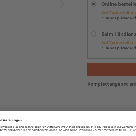
Online bestell
Auf Vorbestellun
vue.ads.priceMerch
Beim Händler 
Auf Vorbestellun
vue.ads.priceMerch
Komplettangebot an