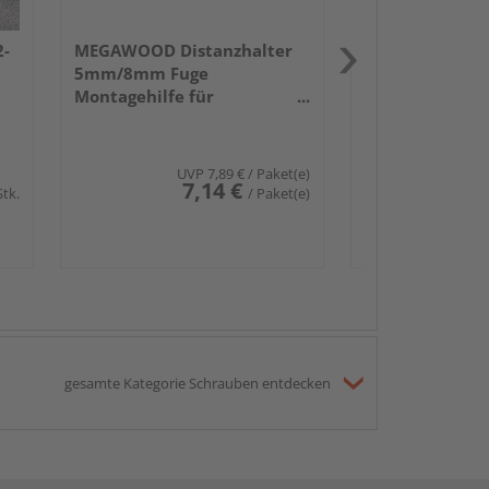
32
2-
MEGAWOOD Distanzhalter
5mm/8mm Fuge
Montagehilfe für
Terassendielen 10
Stück/Pack
UVP
7,89 €
/ Paket(e)
7,14 €
Stk.
/ Paket(e)
gesamte Kategorie Schrauben entdecken