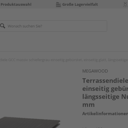
 Produktauswahl
Große Lagervielfalt
iele GCC massiv schiefergrau einseitig gebürstet, einseitig glatt, längssei
MEGAWOOD
Terrassendiel
einseitig gebür
längsseitige N
mm
Artikelinformatione