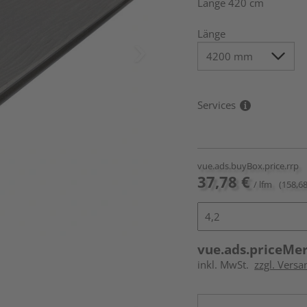
Länge 420 cm
Länge
Services
vue.ads.buyBox.price.rrp
37,78 €
/ lfm
(158,68
vue.ads.priceMe
inkl. MwSt.
zzgl. Vers