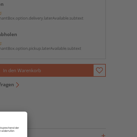
en
g:
antBox.option.delivery.laterAvailable.subtext
abholen
g:
antBox.option.pickup.laterAvailable.subtext
In den Warenkorb
fragen