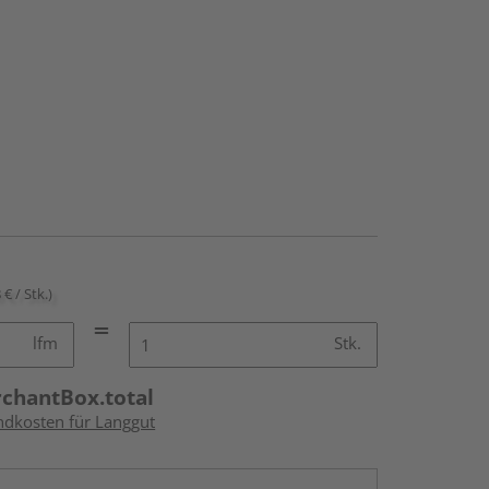
 € / Stk.)
lfm
Stk.
rchantBox.total
andkosten für Langgut