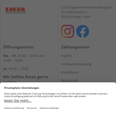
Liebl Sägewerk-Holzhandlung KG
Zur Kehrmühle 3
85435 Erding / Kehr
Öffnungszeiten:
Zahlungsarten
Mo. – Fr.
07:00 – 12:00 und
PayPal
13:00 – 18:00
Onlineüberweisung
Sa.
09:00 – 12:00
Kreditkarte
Wir helfen Ihnen gerne
Rechnung*
weiter
Tel.:
+49 8122 14197
*Bonität vorausgesetzt
E-Mail:
vertrieb@holz-liebl.de
Versand
Versandkosten