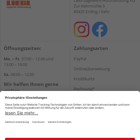
Liebl Sägewerk-Holzhandlung KG
Zur Kehrmühle 3
85435 Erding / Kehr
Öffnungszeiten:
Zahlungsarten
Mo. – Fr.
07:00 – 12:00 und
PayPal
13:00 – 18:00
Onlineüberweisung
Sa.
09:00 – 12:00
Kreditkarte
Wir helfen Ihnen gerne
Rechnung*
weiter
Tel.:
+49 8122 14197
*Bonität vorausgesetzt
E-Mail:
vertrieb@holz-liebl.de
Versand
Versandkosten
Impressum
AGB
Widerruf
Datenschutz