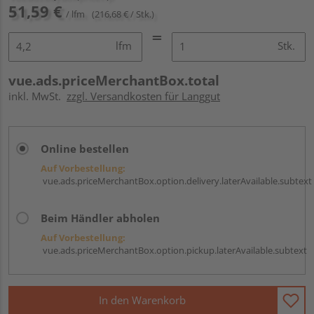
51,59 €
/ lfm
(216,68 € / Stk.)
lfm
Stk.
vue.ads.priceMerchantBox.total
inkl. MwSt.
zzgl. Versandkosten für Langgut
Online bestellen
Auf Vorbestellung:
vue.ads.priceMerchantBox.option.delivery.laterAvailable.subtext
Beim Händler abholen
Auf Vorbestellung:
vue.ads.priceMerchantBox.option.pickup.laterAvailable.subtext
In den Warenkorb