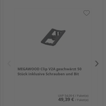
ME
ink
MEGAWOOD Clip V2A geschwärzt 50
Stück inklusive Schrauben und Bit
UVP
54,09 €
/ Paket(e)
49,39 €
/ Paket(e)