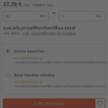
37,78 €
/ lfm
(158,68 € / Stk.)
lfm
Stk.
vue.ads.priceMerchantBox.total
inkl. MwSt.
zzgl. Versandkosten für Langgut
Online bestellen
Auf Vorbestellung:
vue.ads.priceMerchantBox.option.delivery.laterAvailable.subtext
Beim Händler abholen
Auf Vorbestellung:
vue.ads.priceMerchantBox.option.pickup.laterAvailable.subtext
In den Warenkorb