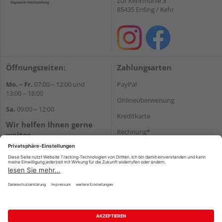
Zur Kehrmühle 3
85435 Erding / Kehr
Öffnungszeiten:
Zahlungsarten
Mo. – Fr.
07:00 – 12:00 und
PayPal
13:00 – 18:00
Onlineüberweisung
Sa.
09:00 – 12:00
Kreditkarte
Wir helfen Ihnen gerne
Rechnung*
weiter
Tel.:
+49 8122 14197
*Bonität vorausgesetzt
E-Mail:
vertrieb@holz-liebl.de
Versand
Versandkosten
Impressum
AGB
Widerruf
Datenschutz