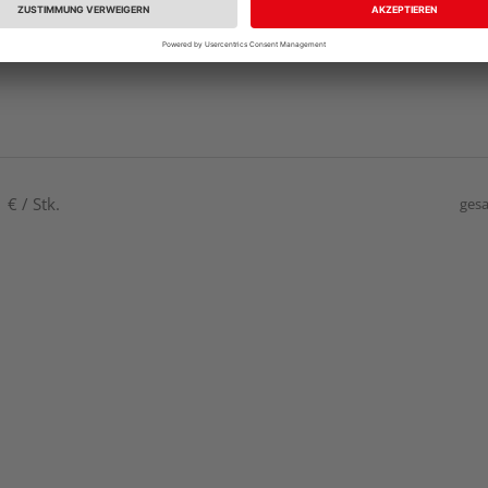
€ / Stk.
gesa