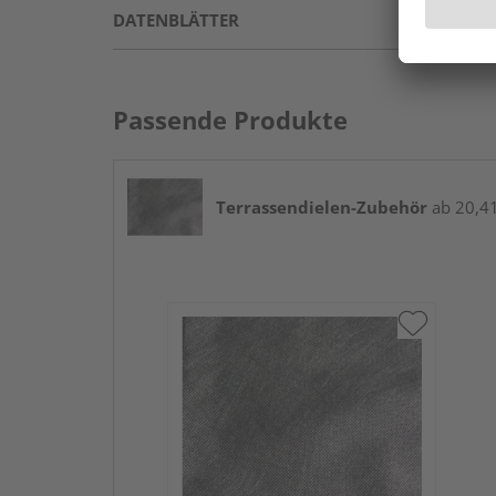
DATENBLÄTTER
Passende Produkte
Terrassendielen-Zubehör
ab 20,41 