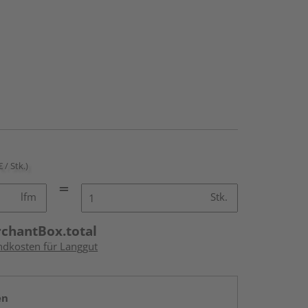
€ / Stk.)
lfm
Stk.
rchantBox.total
andkosten für Langgut
en