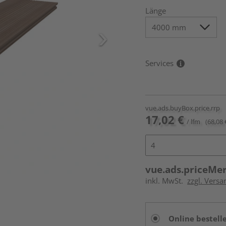
Länge
Services
vue.ads.buyBox.price.rrp
17,02 €
/ lfm
(68,08 
vue.ads.priceMe
inkl. MwSt.
zzgl. Vers
Online bestell