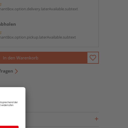
g:
antBox.option.delivery.laterAvailable.subtext
abholen
g:
antBox.option.pickup.laterAvailable.subtext
In den Warenkorb
fragen