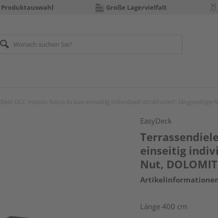
 Produktauswahl
Große Lagervielfalt
iele GCC massiv fokus braun einseitig individuell strukturiert, längsseitig
EasyDeck
Terrassendiel
einseitig indiv
Nut, DOLOMIT 
Artikelinformatione
Länge 400 cm