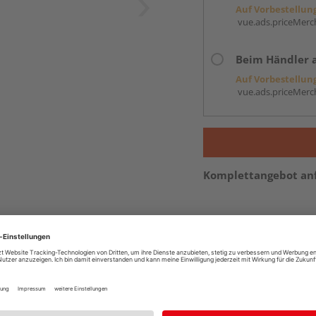
Auf Vorbestellun
vue.ads.priceMerch
Beim Händler 
Auf Vorbestellun
vue.ads.priceMerch
Komplettangebot an