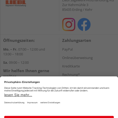
Zur Kehrmühle 3
85435 Erding / Kehr
Öffnungszeiten:
Zahlungsarten
Mo. – Fr.
07:00 – 12:00 und
PayPal
13:00 – 18:00
Onlineüberweisung
Sa.
09:00 – 12:00
Kreditkarte
Wir helfen Ihnen gerne
Rechnung*
weiter
Tel.:
+49 8122 14197
*Bonität vorausgesetzt
E-Mail:
vertrieb@holz-liebl.de
Versand
Versandkosten
Impressum
AGB
Widerruf
Datenschutz