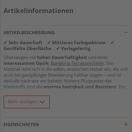
Artikelinformationen
ARTIKELBESCHREIBUNG
✔ Sehr dauerhaft ✔ Mittleres Farbspektrum ✔
Geriffelte Oberfläche ✔ Verlegefertig
Überzeugen mit
hoher Dauerhaftigkeit
und einer
interessanten Optik
:
Bangkirai-Terrassendielen
. Das
Material reiht sich in die edlen, exotischen Hölzer ein, die sich
auch bei ganzjähriger Bewitterung haltbar zeigen – und ist
deshalb nach wie vor beliebt. Weitere Pluspunkte des
Werkstoffs sind die
enorme Festigkeit und Resistenz
. Die
Terrassendiele Bangkirai ist unbehandelt und daher schon
bei Kauf
verlegefertig
. Sollte jedoch eine Behandlung
Mehr anzeigen
gewünscht sein, so lässt sich diese einfach nachholen – die
Notwendigkeit einer Öl-Anwendung oder Veredelung besteht
bei Bangkiraiholz allerdings nicht.
EIGENSCHAFTEN
Effektvolle Farbwandlung:
Die anfänglich rotbraune
Färbung vergraut mit der Zeit – je nachdem, ob die Terrasse