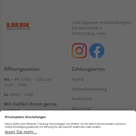
Liebl Sägewerk-Holzhandlung KG
Zur Kehrmühle 3
85435 Erding / Kehr
Öffnungszeiten:
Zahlungsarten
Mo. – Fr.
07:00 – 12:00 und
PayPal
13:00 – 18:00
Onlineüberweisung
Sa.
09:00 – 12:00
Kreditkarte
Wir helfen Ihnen gerne
Rechnung*
weiter
Tel.:
+49 8122 14197
*Bonität vorausgesetzt
E-Mail:
vertrieb@holz-liebl.de
Versand
Versandkosten