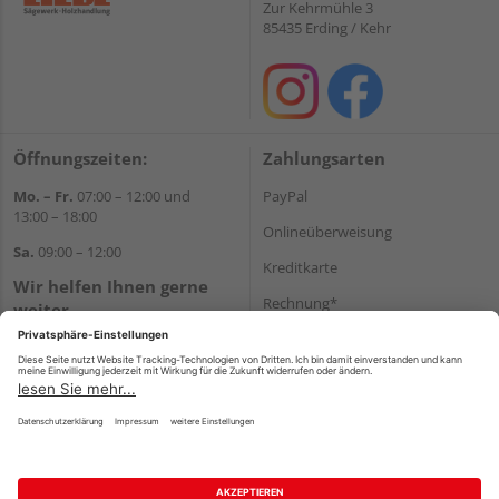
Zur Kehrmühle 3
85435 Erding / Kehr
Öffnungszeiten:
Zahlungsarten
Mo. – Fr.
07:00 – 12:00 und
PayPal
13:00 – 18:00
Onlineüberweisung
Sa.
09:00 – 12:00
Kreditkarte
Wir helfen Ihnen gerne
Rechnung*
weiter
Tel.:
+49 8122 14197
*Bonität vorausgesetzt
E-Mail:
vertrieb@holz-liebl.de
Versand
Versandkosten
Impressum
AGB
Widerruf
Datenschutz