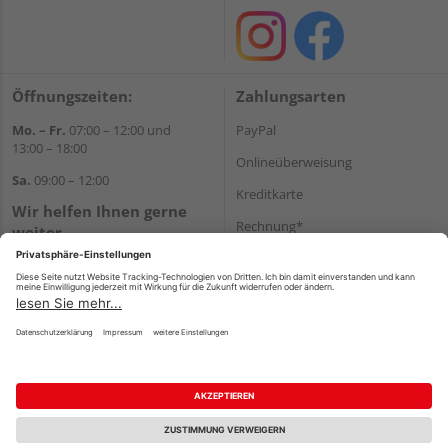
Öffnungszeiten:
Zahlungsarten
Mo. – Fr.
07:00 – 12:00 und
PayPal
13:00 – 18:00
Onlineüberweisung
Sa.
09:00 – 12:00
Kreditkarte
Wir helfen Ihnen gerne
Rechnung*
weiter
Tel.:
+49 8122 14197
*Bonität vorausgesetzt
E-Mail:
vertrieb@holz-liebl.de
Versand
Versandkosten
Impressum
AGB
Widerruf
Datenschutz
Reservierungsbedingungen
Vertrag widerrufen