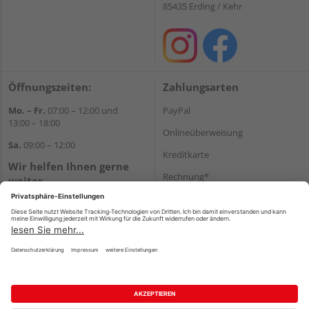
85435 Erding / Kehr
Öffnungszeiten:
Zahlungsarten
Mo. – Fr.
07:00 – 12:00 und
PayPal
13:00 – 18:00
Onlineüberweisung
Sa.
09:00 – 12:00
Kreditkarte
Wir helfen Ihnen gerne
Rechnung*
weiter
Tel.:
+49 8122 14197
*Bonität vorausgesetzt
E-Mail:
vertrieb@holz-liebl.de
Versand
Versandkosten
Impressum
AGB
Widerruf
Datenschutz
Reservierungsbedingungen
Vertrag widerrufen