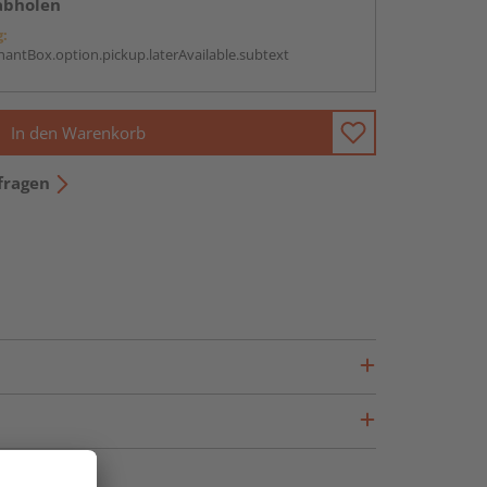
abholen
g:
antBox.option.pickup.laterAvailable.subtext
In den Warenkorb
fragen