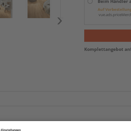
Beim Händler 
Auf Vorbestellun
vue.ads.priceMerch
Komplettangebot an