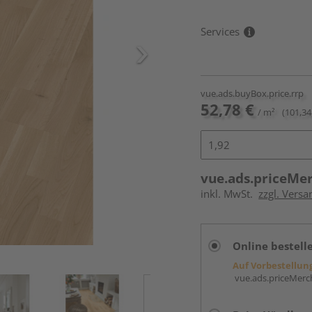
Services
vue.ads.buyBox.price.rrp
52,78 €
/ m²
(101,34
vue.ads.priceMe
inkl. MwSt.
zzgl. Vers
Online bestell
Auf Vorbestellun
vue.ads.priceMerch