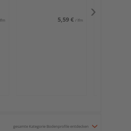
weiß glänzend DF
5,59 €
 lfm
/ lfm
Passendes Zube
Sockelleis
gesamte Kategorie Bodenprofile entdecken