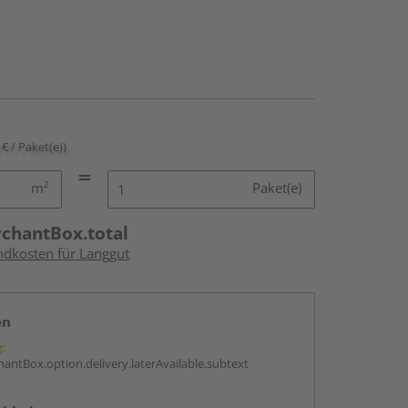
 € / Paket(e))
m²
Paket(e)
rchantBox.total
andkosten für Langgut
en
g:
antBox.option.delivery.laterAvailable.subtext