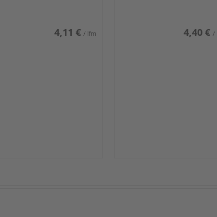
iß glänzend DF
weiß glänzend DF
4,11 €
4,40 €
/ lfm
/