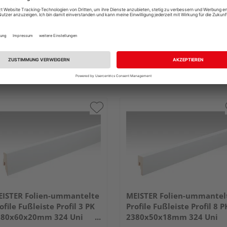
ISTER Folien-ummantelte
MEISTER Folien-ummantel
ofile Fußleiste Profil 3 PK
Profile Fußleiste Profil 8 P
380x60x20mm 324 Uni
2380x50x18mm 324 Uni