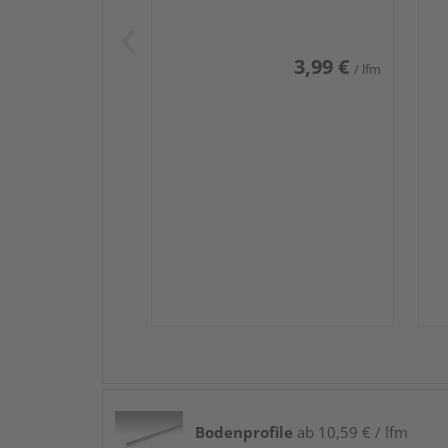
Weiß DF (RAL 9016)
we
3,99 €
/ lfm
Bodenprofile
ab 10,59 € / lfm