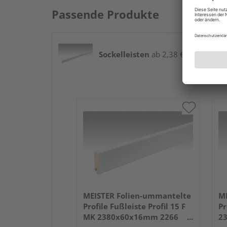
Passende Produkte
Sockelleisten
ab 2,38 € / lfm
MEISTER Folien-ummantelte
ME
Profile Fußleiste Profil 15 F
Pr
MK 2380x60x16mm 2266
2