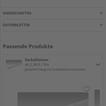
EIGENSCHAFTEN
DATENBLÄTTER
Passende Produkte
Sockelleisten
ab 2,38 € / lfm
gesamte Kategorie Sockelleisten entdecken
ME
Fu
32