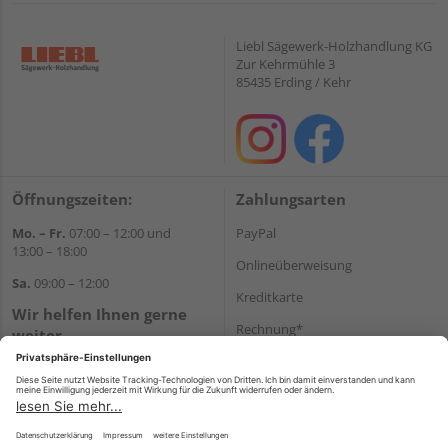
Liebl Sägewerk-Holzhandlung KG
Zur Kehrmühle 3
85435 Erding / Kehr
Öffnungszeiten:
Zahlungsarten
Mo. – Fr.
07:00 – 12:00 und
PayPal
13:00 – 18:00
Onlineüberweisung
Sa.
09:00 – 12:00
Kreditkarte
Wir helfen Ihnen gerne
Rechnung*
weiter
Tel.:
+49 8122 14197
*Bonität vorausgesetzt
E-Mail:
vertrieb@holz-liebl.de
Versand
Versandkosten