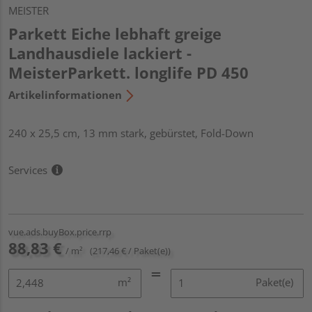
MEISTER
Parkett Eiche lebhaft greige
Landhausdiele lackiert -
MeisterParkett. longlife PD 450
Artikelinformationen
240 x 25,5 cm, 13 mm stark, gebürstet, Fold-Down
Services
vue.ads.buyBox.price.rrp
88,83 €
/ m²
(217,46 € / Paket(e))
m²
Paket(e)