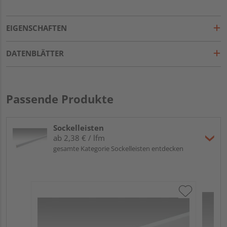
EIGENSCHAFTEN
DATENBLÄTTER
Passende Produkte
Sockelleisten
ab 2,38 € / lfm
gesamte Kategorie Sockelleisten entdecken
ME
Fu
32