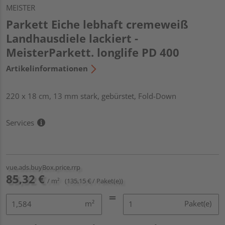
MEISTER
Parkett Eiche lebhaft cremeweiß
Landhausdiele lackiert -
MeisterParkett. longlife PD 400
Artikelinformationen
220 x 18 cm, 13 mm stark, gebürstet, Fold-Down
Services
vue.ads.buyBox.price.rrp
85,32 €
/ m²
(135,15 € / Paket(e))
m²
Paket(e)