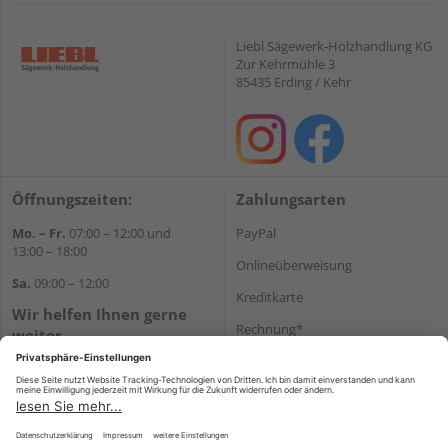
Liebl Sägewerk-Holzhandlung KG
Zur Kehrmühle 3
85435 Erding / Kehr
Öffnungszeiten:
Zahlungsarten
Mo. – Fr.
07:00 – 12:00 und
PayPal
13:00 – 18:00
Onlineüberweisung
Sa.
09:00 – 12:00
Kreditkarte
Wir helfen Ihnen gerne
Rechnung*
weiter
Tel.:
+49 8122 14197
*Bonität vorausgesetzt
E-Mail:
vertrieb@holz-liebl.de
Versand
Versandkosten