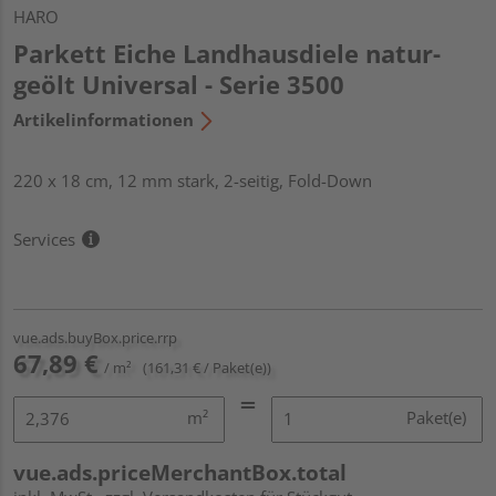
HARO
Parkett Eiche Landhausdiele natur-
geölt Universal - Serie 3500
Artikelinformationen
220 x 18 cm, 12 mm stark, 2-seitig, Fold-Down
Services
vue.ads.buyBox.price.rrp
67,89 €
/ m²
(161,31 € / Paket(e))
m²
Paket(e)
vue.ads.priceMerchantBox.total