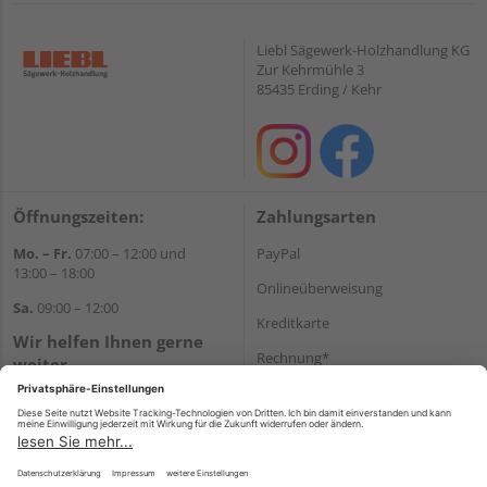
Liebl Sägewerk-Holzhandlung KG
Zur Kehrmühle 3
85435 Erding / Kehr
Öffnungszeiten:
Zahlungsarten
Mo. – Fr.
07:00 – 12:00 und
PayPal
13:00 – 18:00
Onlineüberweisung
Sa.
09:00 – 12:00
Kreditkarte
Wir helfen Ihnen gerne
Rechnung*
weiter
Tel.:
+49 8122 14197
*Bonität vorausgesetzt
E-Mail:
vertrieb@holz-liebl.de
Versand
Versandkosten