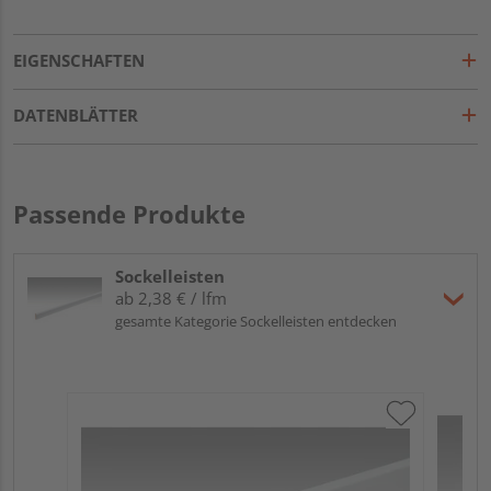
EIGENSCHAFTEN
DATENBLÄTTER
Passende Produkte
Sockelleisten
ab 2,38 € / lfm
gesamte Kategorie Sockelleisten entdecken
ME
Fu
32