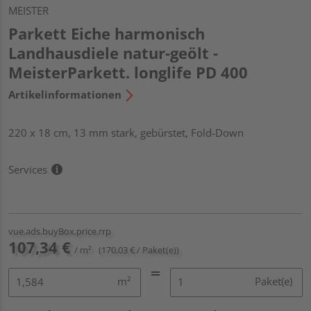
MEISTER
Parkett Eiche harmonisch
Landhausdiele natur-geölt -
MeisterParkett. longlife PD 400
Artikelinformationen
220 x 18 cm, 13 mm stark, gebürstet, Fold-Down
Services
vue.ads.buyBox.price.rrp
107,34 €
/ m²
(170,03 € / Paket(e))
m²
Paket(e)