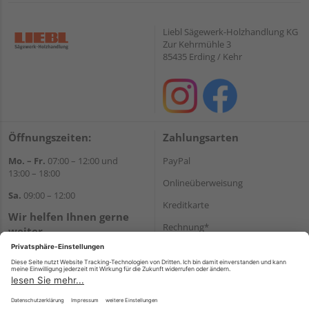
Liebl Sägewerk-Holzhandlung KG
Zur Kehrmühle 3
85435 Erding / Kehr
Öffnungszeiten:
Zahlungsarten
Mo. – Fr.
07:00 – 12:00 und
PayPal
13:00 – 18:00
Onlineüberweisung
Sa.
09:00 – 12:00
Kreditkarte
Wir helfen Ihnen gerne
Rechnung*
weiter
Tel.:
+49 8122 14197
*Bonität vorausgesetzt
E-Mail:
vertrieb@holz-liebl.de
Versand
Versandkosten