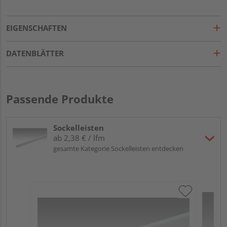
EIGENSCHAFTEN
DATENBLÄTTER
Passende Produkte
Sockelleisten
ab 2,38 € / lfm
gesamte Kategorie Sockelleisten entdecken
ME
Fu
32