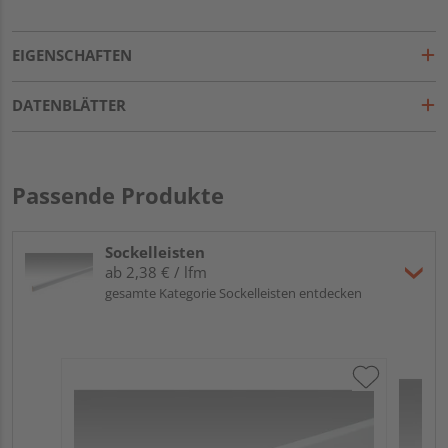
EIGENSCHAFTEN
DATENBLÄTTER
Passende Produkte
Sockelleisten
ab 2,38 € / lfm
gesamte Kategorie Sockelleisten entdecken
ME
Fu
32