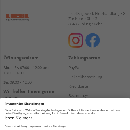
Liebl Sägewerk-Holzhandlung KG
Zur Kehrmühle 3
85435 Erding / Kehr
Öffnungszeiten:
Zahlungsarten
Mo. – Fr.
07:00 – 12:00 und
PayPal
13:00 – 18:00
Onlineüberweisung
Sa.
09:00 – 12:00
Kreditkarte
Wir helfen Ihnen gerne
Rechnung*
weiter
Tel.:
+49 8122 14197
*Bonität vorausgesetzt
E-Mail:
vertrieb@holz-liebl.de
Versand
Versandkosten