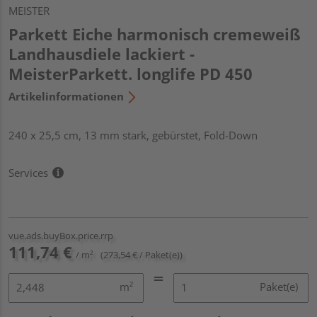
MEISTER
Parkett Eiche harmonisch cremeweiß
Landhausdiele lackiert -
MeisterParkett. longlife PD 450
Artikelinformationen
240 x 25,5 cm, 13 mm stark, gebürstet, Fold-Down
Services
vue.ads.buyBox.price.rrp
111,74 €
/ m²
(273,54 € / Paket(e))
m²
Paket(e)