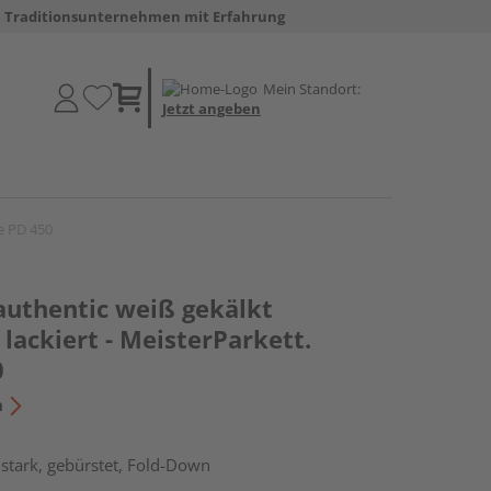
Traditionsunternehmen mit Erfahrung
Mein Standort:
Jetzt angeben
fe PD 450
authentic weiß gekälkt
lackiert - MeisterParkett.
0
n
stark, gebürstet, Fold-Down