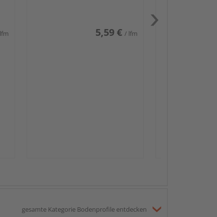
weiß glänzend DF
5,59 €
 lfm
/ lfm
Passendes Zube
Sockelleis
gesamte Kategorie Bodenprofile entdecken