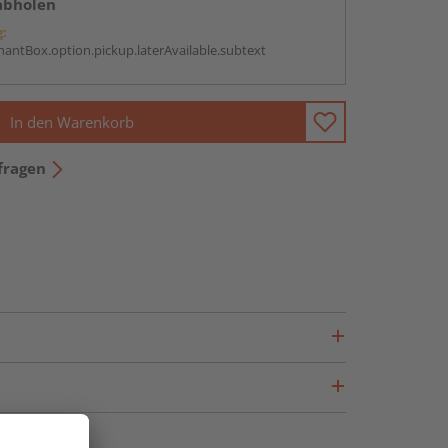
abholen
g:
antBox.option.pickup.laterAvailable.subtext
In den Warenkorb
fragen