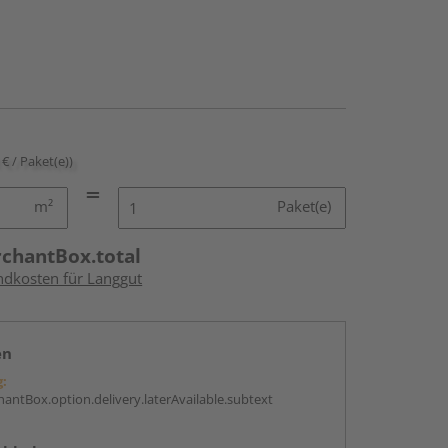
 € / Paket(e))
m²
Paket(e)
rchantBox.total
andkosten für Langgut
en
g:
antBox.option.delivery.laterAvailable.subtext