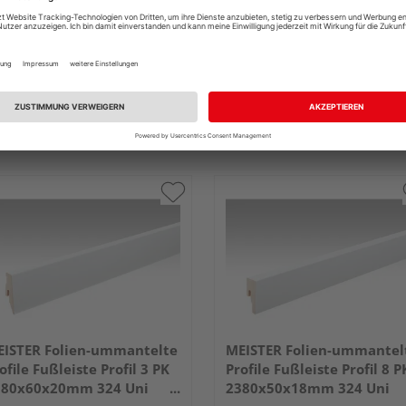
ISTER Folien-ummantelte
MEISTER Folien-ummantel
ofile Fußleiste Profil 3 PK
Profile Fußleiste Profil 8 P
380x60x20mm 324 Uni
2380x50x18mm 324 Uni