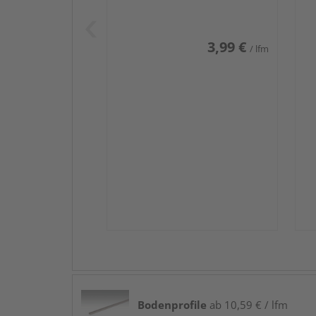
Weiß DF (RAL 9016)
we
3,99 €
/ lfm
Bodenprofile
ab 10,59 € / lfm