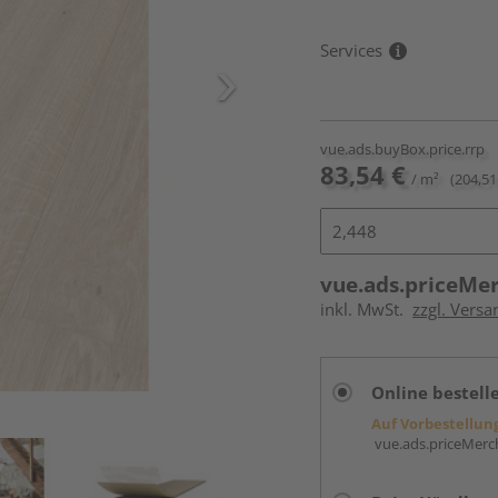
Services
vue.ads.buyBox.price.rrp
83,54 €
/ m²
(204,51
vue.ads.priceMe
inkl. MwSt.
zzgl. Vers
Online bestell
Auf Vorbestellun
vue.ads.priceMerch