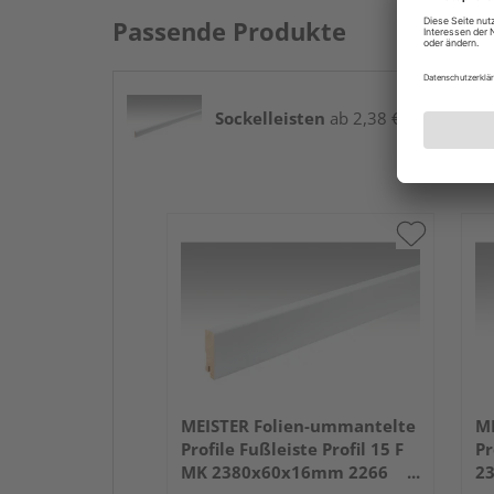
Passende Produkte
Sockelleisten
ab 2,38 € / lfm
MEISTER Folien-ummantelte
ME
Profile Fußleiste Profil 15 F
Pr
MK 2380x60x16mm 2266
2