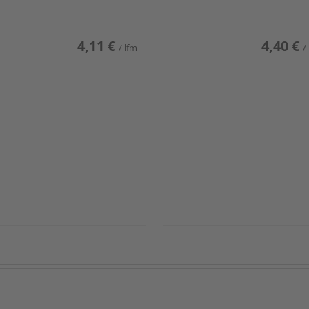
iß glänzend DF
weiß glänzend DF
4,11 €
4,40 €
/ lfm
/