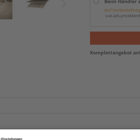
Beim Händler 
Auf Vorbestellun
vue.ads.priceMerch
Komplettangebot an