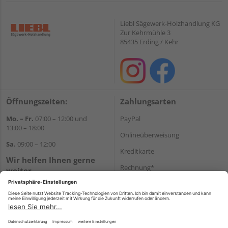
Liebl Sägewerk-Holzhandlung KG
Zur Kehrmühle 3
85435 Erding / Kehr
Öffnungszeiten:
Zahlungsarten
Mo. – Fr.
07:00 – 12:00 und
PayPal
13:00 – 18:00
Onlineüberweisung
Sa.
09:00 – 12:00
Kreditkarte
Wir helfen Ihnen gerne
Rechnung*
weiter
Tel.:
+49 8122 14197
*Bonität vorausgesetzt
E-Mail:
vertrieb@holz-liebl.de
Versand
Versandkosten