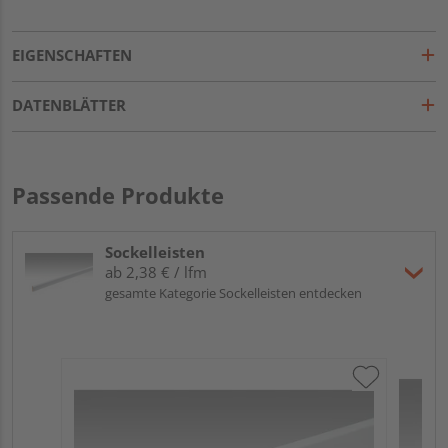
EIGENSCHAFTEN
DATENBLÄTTER
Passende Produkte
Sockelleisten
ab 2,38 € / lfm
gesamte Kategorie Sockelleisten entdecken
ME
Fu
32