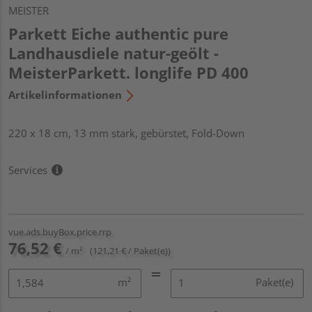
MEISTER
Parkett Eiche authentic pure
Landhausdiele natur-geölt -
MeisterParkett. longlife PD 400
Artikelinformationen
220 x 18 cm, 13 mm stark, gebürstet, Fold-Down
Services
vue.ads.buyBox.price.rrp
76,52 €
/ m²
(121,21 € / Paket(e))
m²
Paket(e)