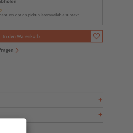
abholen
g:
antBox.option.pickup.laterAvailable.subtext
In den Warenkorb
fragen