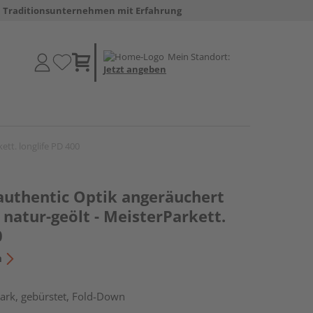
Traditionsunternehmen mit Erfahrung
Mein Standort:
Jetzt angeben
ett. longlife PD 400
 authentic Optik angeräuchert
natur-geölt - MeisterParkett.
0
n
ark, gebürstet, Fold-Down