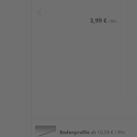
Weiß DF (RAL 9016)
we
3,99 €
/ lfm
Bodenprofile
ab 10,59 € / lfm