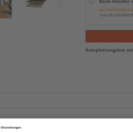
Beim Händler 
Auf Vorbestellun
vue.ads.priceMerch
Komplettangebot an