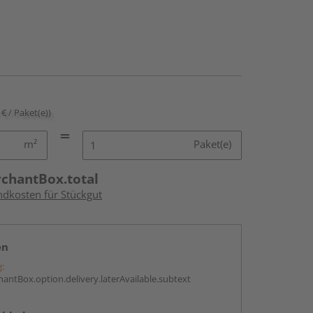
 € / Paket(e))
m²
Paket(e)
rchantBox.total
ndkosten für Stückgut
en
g:
antBox.option.delivery.laterAvailable.subtext