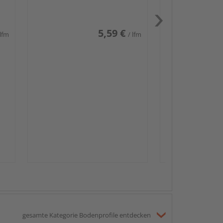
weiß glänzend DF
5,59 €
 lfm
/ lfm
Passendes Zube
Sockelleis
gesamte Kategorie Bodenprofile entdecken