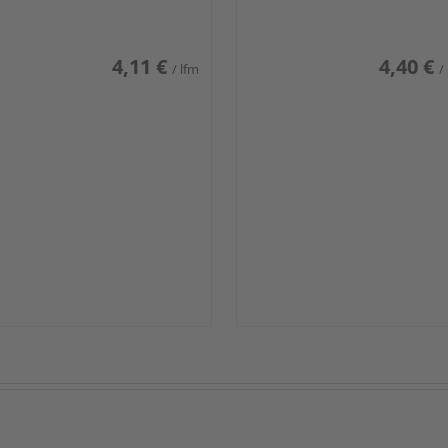
iß glänzend DF
weiß glänzend DF
4,11 €
4,40 €
/ lfm
/