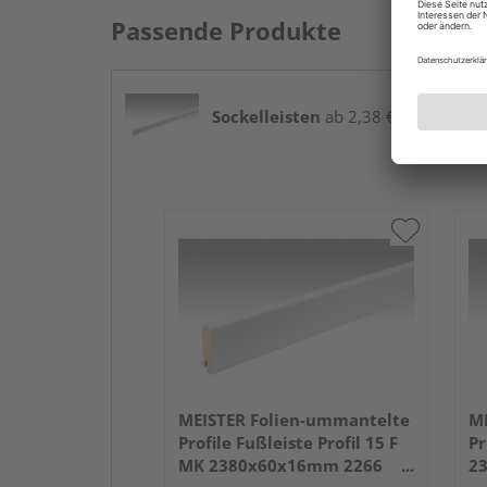
Passende Produkte
Sockelleisten
ab 2,38 € / lfm
MEISTER Folien-ummantelte
ME
Profile Fußleiste Profil 15 F
Pr
MK 2380x60x16mm 2266
2