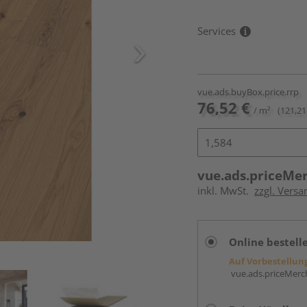
Services
vue.ads.buyBox.price.rrp
76,52 €
/ m²
(121,21
vue.ads.priceMe
inkl. MwSt.
zzgl. Versa
Online bestell
Auf Vorbestellun
vue.ads.priceMerch