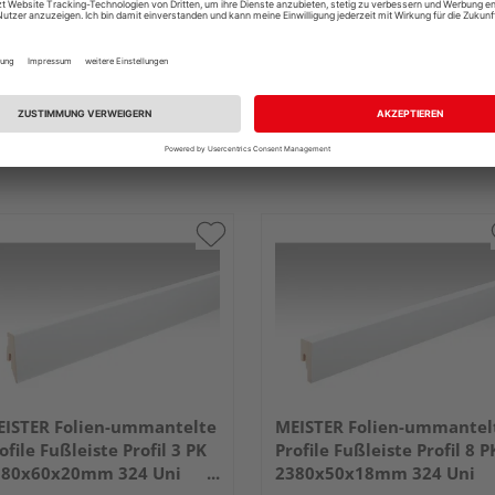
ISTER Folien-ummantelte
MEISTER Folien-ummantel
ofile Fußleiste Profil 3 PK
Profile Fußleiste Profil 8 P
380x60x20mm 324 Uni
2380x50x18mm 324 Uni