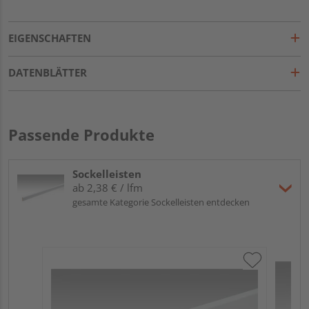
EIGENSCHAFTEN
DATENBLÄTTER
Passende Produkte
Sockelleisten
ab 2,38 € / lfm
gesamte Kategorie Sockelleisten entdecken
ME
Fu
32