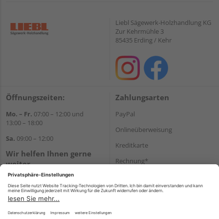
Liebl Sägewerk-Holzhandlung KG
Zur Kehrmühle 3
85435 Erding / Kehr
Öffnungszeiten:
Zahlungsarten
Mo. – Fr.
07:00 – 12:00 und
PayPal
13:00 – 18:00
Onlineüberweisung
Sa.
09:00 – 12:00
Kreditkarte
Wir helfen Ihnen gerne
Rechnung*
weiter
Tel.:
+49 8122 14197
*Bonität vorausgesetzt
E-Mail:
vertrieb@holz-liebl.de
Versand
Versandkosten