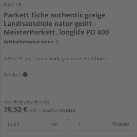
MEISTER
Parkett Eiche authentic greige
Landhausdiele natur-geölt -
MeisterParkett. longlife PD 400
Artikelinformationen
220 x 18 cm, 13 mm stark, gebürstet, Fold-Down
Services
vue.ads.buyBox.price.rrp
76,52 €
/ m²
(121,21 € / Paket(e))
m²
Paket(e)