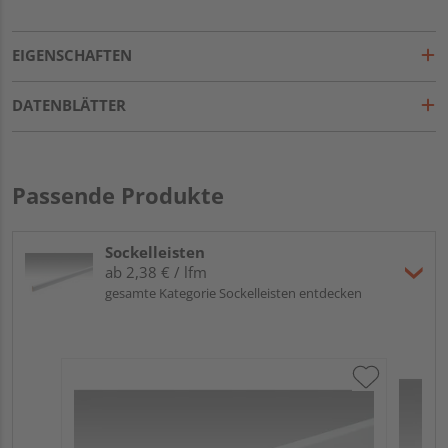
EIGENSCHAFTEN
DATENBLÄTTER
Passende Produkte
Sockelleisten
ab 2,38 € / lfm
gesamte Kategorie Sockelleisten entdecken
ME
Fu
32