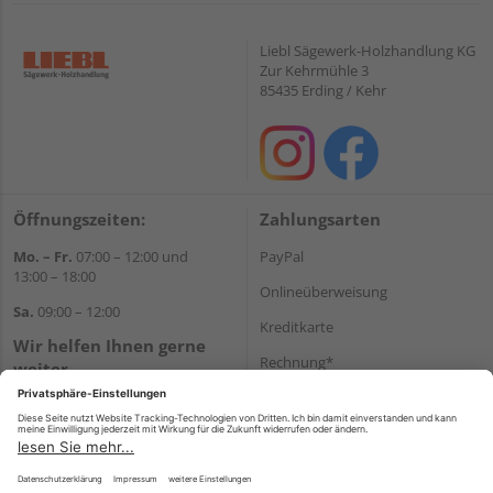
Liebl Sägewerk-Holzhandlung KG
Zur Kehrmühle 3
85435 Erding / Kehr
Öffnungszeiten:
Zahlungsarten
Mo. – Fr.
07:00 – 12:00 und
PayPal
13:00 – 18:00
Onlineüberweisung
Sa.
09:00 – 12:00
Kreditkarte
Wir helfen Ihnen gerne
Rechnung*
weiter
Tel.:
+49 8122 14197
*Bonität vorausgesetzt
E-Mail:
vertrieb@holz-liebl.de
Versand
Versandkosten