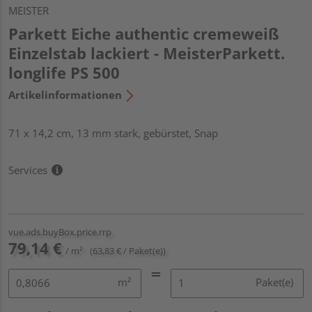
MEISTER
Parkett Eiche authentic cremeweiß
Einzelstab lackiert - MeisterParkett.
longlife PS 500
Artikelinformationen
71 x 14,2 cm, 13 mm stark, gebürstet, Snap
Services
vue.ads.buyBox.price.rrp
79,14 €
/ m²
(63,83 € / Paket(e))
m²
Paket(e)