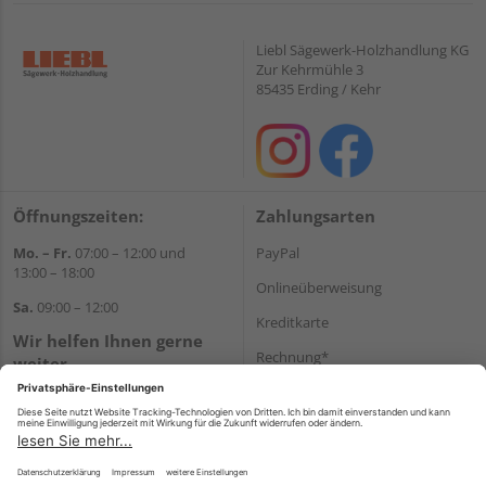
Liebl Sägewerk-Holzhandlung KG
Zur Kehrmühle 3
85435 Erding / Kehr
Öffnungszeiten:
Zahlungsarten
Mo. – Fr.
07:00 – 12:00 und
PayPal
13:00 – 18:00
Onlineüberweisung
Sa.
09:00 – 12:00
Kreditkarte
Wir helfen Ihnen gerne
Rechnung*
weiter
Tel.:
+49 8122 14197
*Bonität vorausgesetzt
E-Mail:
vertrieb@holz-liebl.de
Versand
Versandkosten