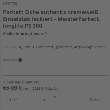
MEISTER
Parkett Eiche authentic cremeweiß
Einzelstab lackiert - MeisterParkett.
longlife PS 300
Artikelinformationen
118,7 x 14,2 cm, 13 mm stark, gebürstet, Angle-Angle / Snap
Services
vue.ads.buyBox.price.rrp
65,09 €
/ m²
(65,83 € / Paket(e))
m²
Paket(e)