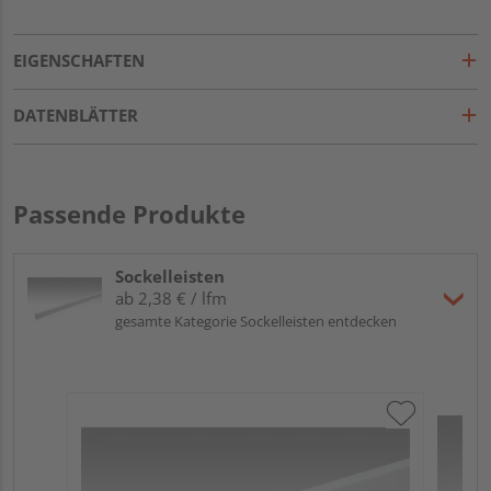
EIGENSCHAFTEN
DATENBLÄTTER
Passende Produkte
Sockelleisten
ab 2,38 € / lfm
gesamte Kategorie Sockelleisten entdecken
ME
Fu
32