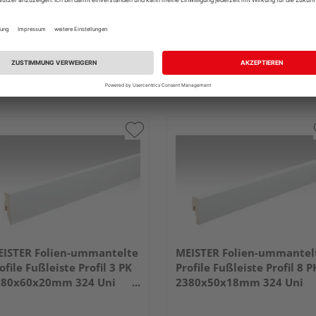
ISTER Folien-ummantelte
MEISTER Folien-ummantel
ofile Fußleiste Profil 3 PK
Profile Fußleiste Profil 8 P
380x60x20mm 324 Uni
2380x50x18mm 324 Uni
iß glänzend DF
weiß glänzend DF