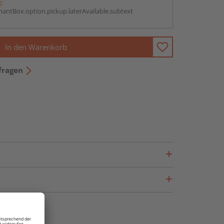
g:
antBox.option.pickup.laterAvailable.subtext
In den Warenkorb
fragen