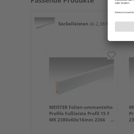
Passende Produkte
Sockelleisten
ab 2,38 € / lfm
MEISTER Folien-ummantelte
ME
Profile Fußleiste Profil 15 F
Pr
MK 2380x60x16mm 2266
2
Weiß DF (RAL 9016)
we