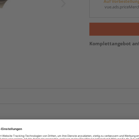
Auf Vorbestellun
vue.ads.priceMerch
Komplettangebot an