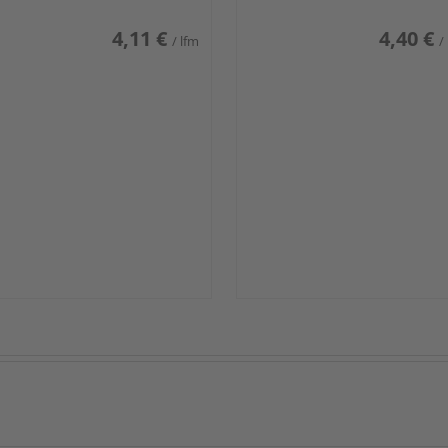
4,11 €
4,40 €
/ lfm
/