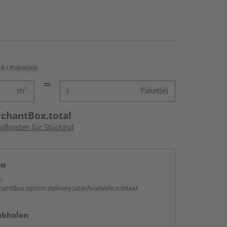
 € / Paket(e))
m²
Paket(e)
rchantBox.total
ndkosten für Stückgut
en
g:
antBox.option.delivery.laterAvailable.subtext
abholen