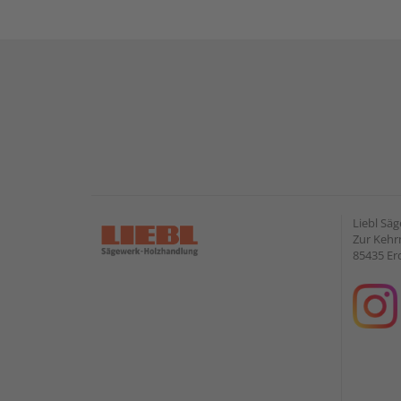
Liebl Sä
Zur Kehr
85435 Er