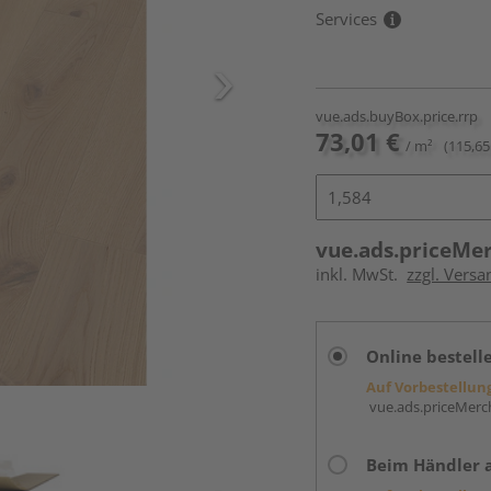
Services
vue.ads.buyBox.price.rrp
73,01 €
/ m²
(115,65
vue.ads.priceMe
inkl. MwSt.
zzgl. Versa
Online bestell
Auf Vorbestellun
vue.ads.priceMerch
Beim Händler 