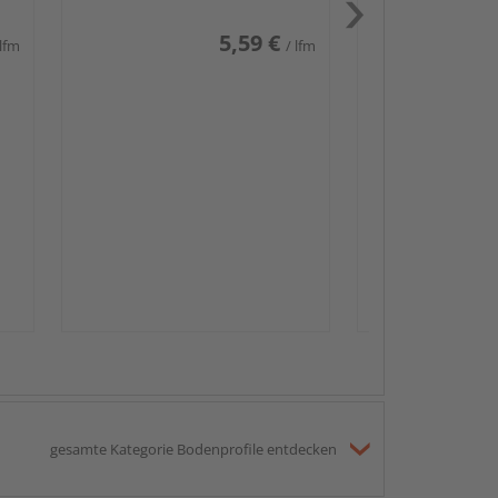
5,59 €
 lfm
/ lfm
Passendes Zube
Sockelleis
gesamte Kategorie Bodenprofile entdecken