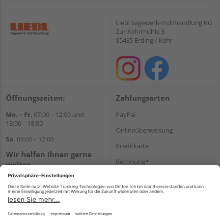
Liebl Sägewerk-Holzhandlung KG
Zur Kehrmühle 3
85435 Erding / Kehr
Öffnungszeiten:
Zahlungsarten
Mo. – Fr.
07:00 – 12:00 und
PayPal
13:00 – 18:00
Onlineüberweisung
Sa.
09:00 – 12:00
Kreditkarte
Wir helfen Ihnen gerne
Rechnung*
weiter
Tel.:
+49 8122 14197
*Bonität vorausgesetzt
E-Mail:
vertrieb@holz-liebl.de
Versand
Versandkosten