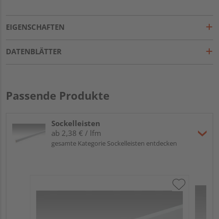
EIGENSCHAFTEN
DATENBLÄTTER
Passende Produkte
Sockelleisten
ab 2,38 € / lfm
gesamte Kategorie Sockelleisten entdecken
ME
Fu
32