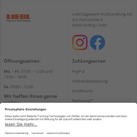
Liebl Sägewerk-Holzhandlung KG
Zur Kehrmühle 3
85435 Erding / Kehr
Öffnungszeiten:
Zahlungsarten
Mo. – Fr.
07:00 – 12:00 und
PayPal
13:00 – 18:00
Onlineüberweisung
Sa.
09:00 – 12:00
Kreditkarte
Wir helfen Ihnen gerne
Rechnung*
weiter
Tel.:
+49 8122 14197
*Bonität vorausgesetzt
E-Mail:
vertrieb@holz-liebl.de
Versand
Versandkosten