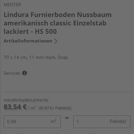
MEISTER
Lindura Furnierboden Nussbaum
amerikanisch classic Einzelstab
lackiert - HS 500
Artikelinformationen
70 x 14 cm, 11 mm stark, Snap
Services
vue.ads.buyBox.price.rrp
83,54 €
/ m²
(81,87 € / Paket(e))
m²
Paket(e)