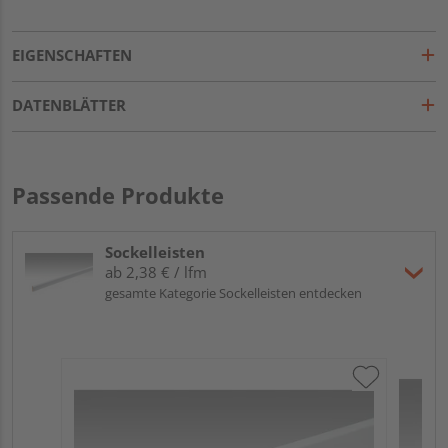
EIGENSCHAFTEN
DATENBLÄTTER
Passende Produkte
Sockelleisten
ab 2,38 € / lfm
gesamte Kategorie Sockelleisten entdecken
ME
Fu
32