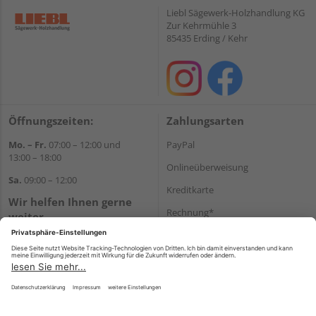
Liebl Sägewerk-Holzhandlung KG
Zur Kehrmühle 3
85435 Erding / Kehr
Öffnungszeiten:
Zahlungsarten
Mo. – Fr.
07:00 – 12:00 und
PayPal
13:00 – 18:00
Onlineüberweisung
Sa.
09:00 – 12:00
Kreditkarte
Wir helfen Ihnen gerne
Rechnung*
weiter
Tel.:
+49 8122 14197
*Bonität vorausgesetzt
E-Mail:
vertrieb@holz-liebl.de
Versand
Versandkosten