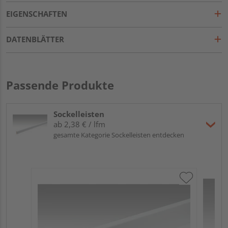
EIGENSCHAFTEN
DATENBLÄTTER
Passende Produkte
Sockelleisten
ab 2,38 € / lfm
gesamte Kategorie Sockelleisten entdecken
ME
Fu
32