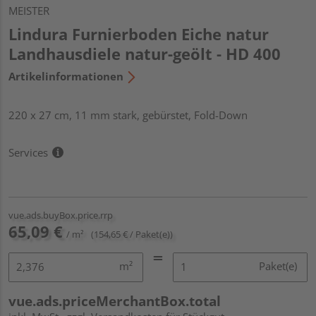
MEISTER
Lindura Furnierboden Eiche natur
Landhausdiele natur-geölt - HD 400
Artikelinformationen
220 x 27 cm, 11 mm stark, gebürstet, Fold-Down
Services
vue.ads.buyBox.price.rrp
65,09 €
/ m²
(154,65 € / Paket(e))
m²
Paket(e)
vue.ads.priceMerchantBox.total