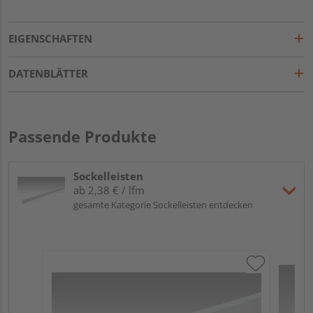
EIGENSCHAFTEN
DATENBLÄTTER
Passende Produkte
Sockelleisten
ab 2,38 € / lfm
gesamte Kategorie Sockelleisten entdecken
ME
Fu
32