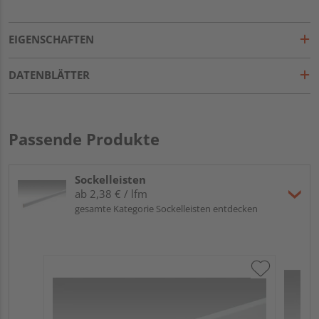
EIGENSCHAFTEN
DATENBLÄTTER
Passende Produkte
Sockelleisten
ab 2,38 € / lfm
gesamte Kategorie Sockelleisten entdecken
ME
Fu
32