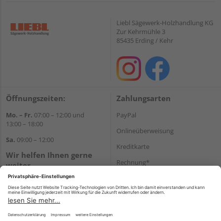
Liebl Sägewerk-Holzhandlung KG
Zur Kehrmühle 3
85435 Erding / Kehr
Öffnungszeiten:
Zahlungsarten
Mo. – Fr.
07:00 – 12:00 und
PayPal
13:00 – 18:00
Onlineüberweisung
Sa.
09:00 – 12:00
Kreditkarte
Wir helfen Ihnen gerne
Rechnung*
weiter
Tel.:
+49 8122 14197
*Bonität vorausgesetzt
E-Mail:
vertrieb@holz-liebl.de
Versand
Versandkosten