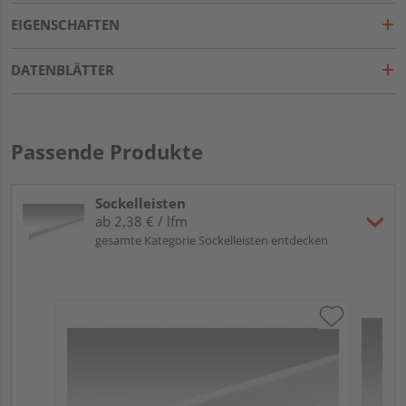
EIGENSCHAFTEN
DATENBLÄTTER
Passende Produkte
Sockelleisten
ab 2,38 € / lfm
gesamte Kategorie Sockelleisten entdecken
ME
Fu
32