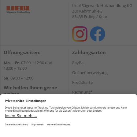
Liebl Sägewerk-Holzhandlung KG
Zur Kehrmühle 3
85435 Erding / Kehr
Öffnungszeiten:
Zahlungsarten
Mo. – Fr.
07:00 – 12:00 und
PayPal
13:00 – 18:00
Onlineüberweisung
Sa.
09:00 – 12:00
Kreditkarte
Wir helfen Ihnen gerne
Rechnung*
weiter
Tel.:
+49 8122 14197
*Bonität vorausgesetzt
E-Mail:
vertrieb@holz-liebl.de
Versand
Versandkosten