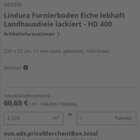
MEISTER
Lindura Furnierboden Eiche lebhaft
Landhausdiele lackiert - HD 400
Artikelinformationen
220 x 27 cm, 11 mm stark, gebürstet, Fold-Down
Services
vue.ads.buyBox.price.rrp
60,69 €
/ m²
(144,20 € / Paket(e))
m²
Paket(e)
vue.ads.priceMerchantBox.total