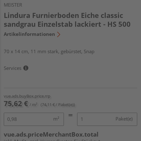
MEISTER
Lindura Furnierboden Eiche classic
sandgrau Einzelstab lackiert - HS 500
Artikelinformationen
70 x 14 cm, 11 mm stark, gebürstet, Snap
Services
vue.ads.buyBox.price.rrp
75,62 €
/ m²
(74,11 € / Paket(e))
m²
Paket(e)
vue.ads.priceMerchantBox.total