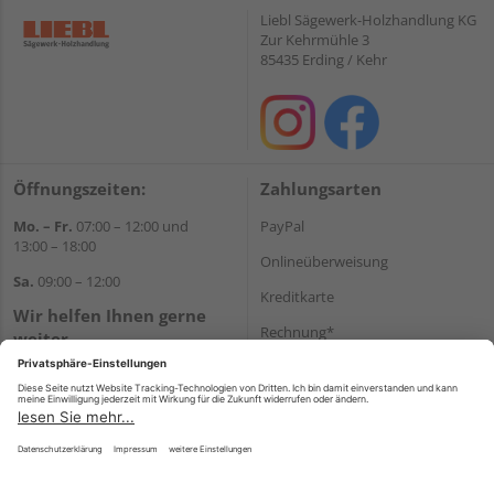
Liebl Sägewerk-Holzhandlung KG
Zur Kehrmühle 3
85435 Erding / Kehr
Öffnungszeiten:
Zahlungsarten
Mo. – Fr.
07:00 – 12:00 und
PayPal
13:00 – 18:00
Onlineüberweisung
Sa.
09:00 – 12:00
Kreditkarte
Wir helfen Ihnen gerne
Rechnung*
weiter
Tel.:
+49 8122 14197
*Bonität vorausgesetzt
E-Mail:
vertrieb@holz-liebl.de
Versand
Versandkosten