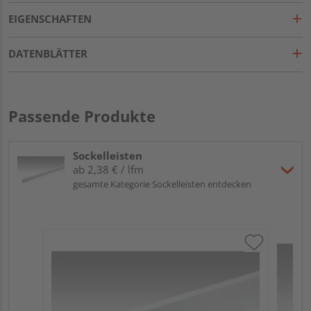
EIGENSCHAFTEN
DATENBLÄTTER
Passende Produkte
Sockelleisten
ab 2,38 € / lfm
gesamte Kategorie Sockelleisten entdecken
ME
Fu
32