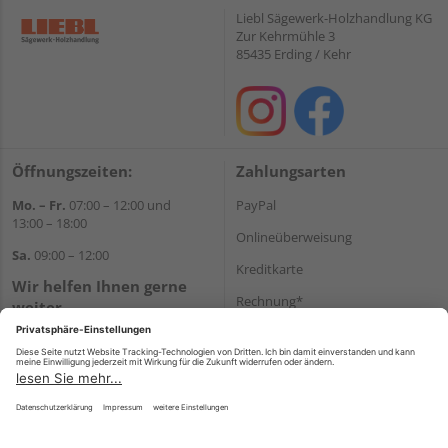
Liebl Sägewerk-Holzhandlung KG
Zur Kehrmühle 3
85435 Erding / Kehr
Öffnungszeiten:
Zahlungsarten
Mo. – Fr.
07:00 – 12:00 und
PayPal
13:00 – 18:00
Onlineüberweisung
Sa.
09:00 – 12:00
Kreditkarte
Wir helfen Ihnen gerne
Rechnung*
weiter
Tel.:
+49 8122 14197
*Bonität vorausgesetzt
E-Mail:
vertrieb@holz-liebl.de
Versand
Versandkosten