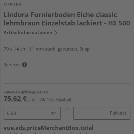
MEISTER
Lindura Furnierboden Eiche classic
lehmbraun Einzelstab lackiert - HS 500
Artikelinformationen
70 x 14 cm, 11 mm stark, gebürstet, Snap
Services
vue.ads.buyBox.price.rrp
75,62 €
/ m²
(74,11 € / Paket(e))
m²
Paket(e)
vue.ads.priceMerchantBox.total