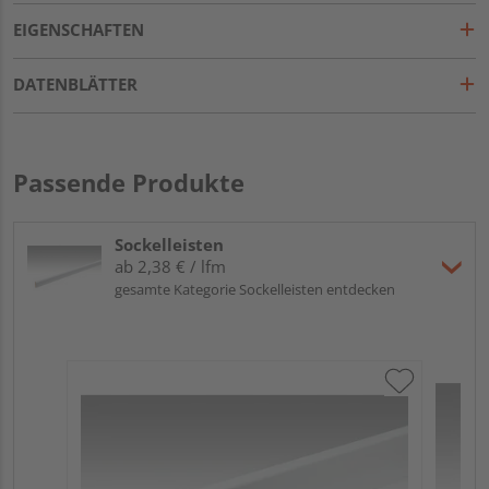
EIGENSCHAFTEN
DATENBLÄTTER
Passende Produkte
Sockelleisten
ab 2,38 € / lfm
gesamte Kategorie Sockelleisten entdecken
ME
Fu
32