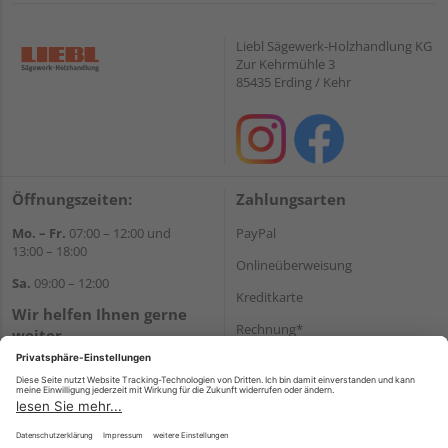
Liebl Sägewerk-Holzhandlung KG
Zur Kehrmühle 3
85435 Erding / Kehr
Öffnungszeiten:
Zahlungsarten
Mo. – Fr.
07:00 – 12:00 und
PayPal
13:00 – 18:00
Onlineüberweisung
Sa.
09:00 – 12:00
Kreditkarte
Wir helfen Ihnen gerne
Rechnung*
weiter
Tel.:
+49 8122 14197
*Bonität vorausgesetzt
E-Mail:
vertrieb@holz-liebl.de
Versand
Versandkosten