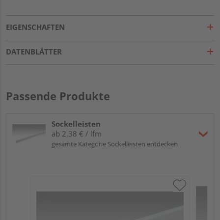
EIGENSCHAFTEN
DATENBLÄTTER
Passende Produkte
Sockelleisten
ab 2,38 € / lfm
gesamte Kategorie Sockelleisten entdecken
ME
Fu
32