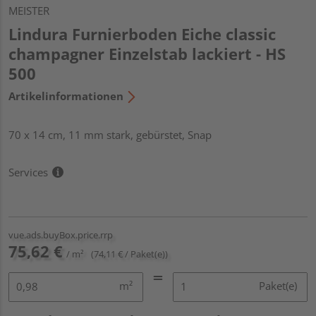
MEISTER
Lindura Furnierboden Eiche classic
champagner Einzelstab lackiert - HS
500
Artikelinformationen
70 x 14 cm, 11 mm stark, gebürstet, Snap
Services
vue.ads.buyBox.price.rrp
75,62 €
/ m²
(74,11 € / Paket(e))
m²
Paket(e)