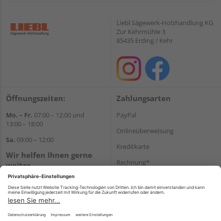
Liebl Sägewerk-Holzhandlung KG
Zur Kehrmühle 3
85435 Erding / Kehr
Öffnungszeiten:
Zahlungsarten
Mo. – Fr.
07:00 – 12:00 und
PayPal
13:00 – 18:00
Onlineüberweisung
Sa.
09:00 – 12:00
Kreditkarte
Wir helfen Ihnen gerne
Rechnung*
weiter
Tel.:
+49 8122 14197
*Bonität vorausgesetzt
E-Mail:
vertrieb@holz-liebl.de
Versand
Versandkosten