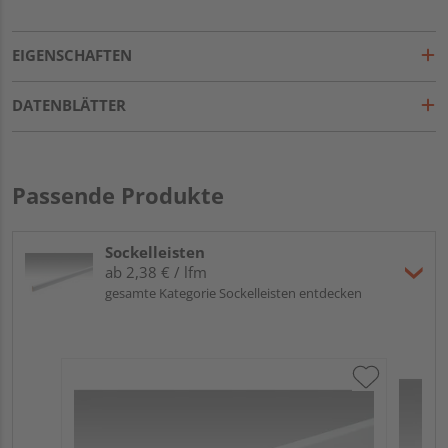
EIGENSCHAFTEN
DATENBLÄTTER
Passende Produkte
Sockelleisten
ab 2,38 € / lfm
gesamte Kategorie Sockelleisten entdecken
ME
Fu
32