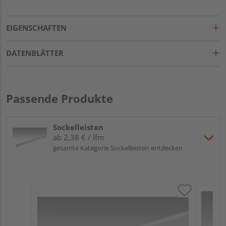
EIGENSCHAFTEN
DATENBLÄTTER
Passende Produkte
Sockelleisten
ab 2,38 € / lfm
gesamte Kategorie Sockelleisten entdecken
ME
Fu
32