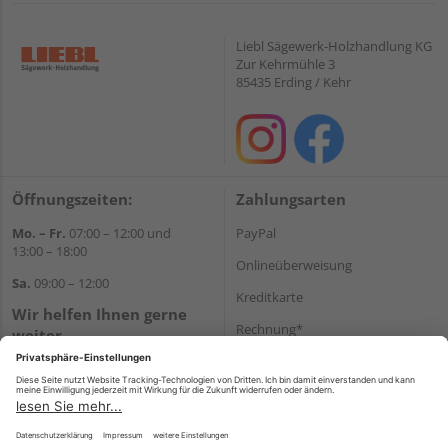
Liebl Sägewerk-Holzhandlung KG
Zur Kehrmühle 3
85435 Erding / Kehr
Öffnungszeiten:
Zahlungsarten
Mo. – Fr.
07:00 – 12:00 und
PayPal
13:00 – 18:00
Onlineüberweisung
Sa.
09:00 – 12:00
Kreditkarte
Wir helfen Ihnen gerne
Rechnung*
weiter
Tel.:
+49 8122 14197
*Bonität vorausgesetzt
E-Mail:
vertrieb@holz-liebl.de
Versand
Versandkosten