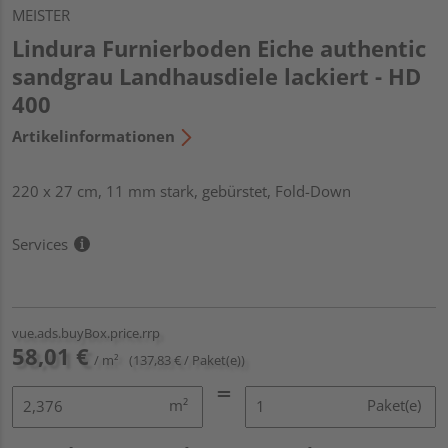
MEISTER
Lindura Furnierboden Eiche authentic
sandgrau Landhausdiele lackiert - HD
400
Artikelinformationen
220 x 27 cm, 11 mm stark, gebürstet, Fold-Down
Services
vue.ads.buyBox.price.rrp
58,01 €
/ m²
(137,83 € / Paket(e))
m²
Paket(e)