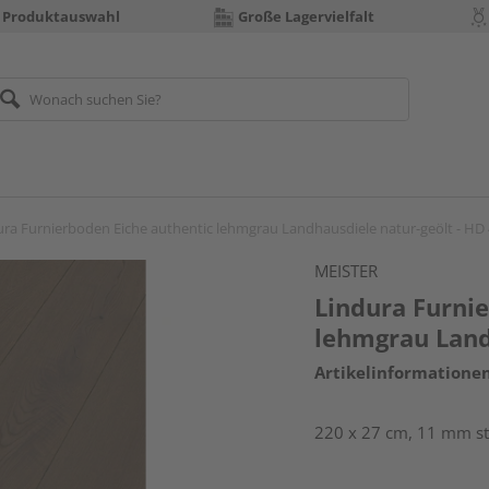
 Produktauswahl
Große Lagervielfalt
ura Furnierboden Eiche authentic lehmgrau Landhausdiele natur-geölt - HD
MEISTER
Lindura Furni
lehmgrau Land
Artikelinformatione
220 x 27 cm, 11 mm st