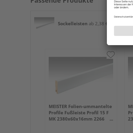
Passende Produkte
Sockelleisten
ab 2,38 € / lfm
MEISTER Folien-ummantelte
ME
Profile Fußleiste Profil 15 F
Pr
MK 2380x60x16mm 2266
2
Weiß DF (RAL 9016)
we