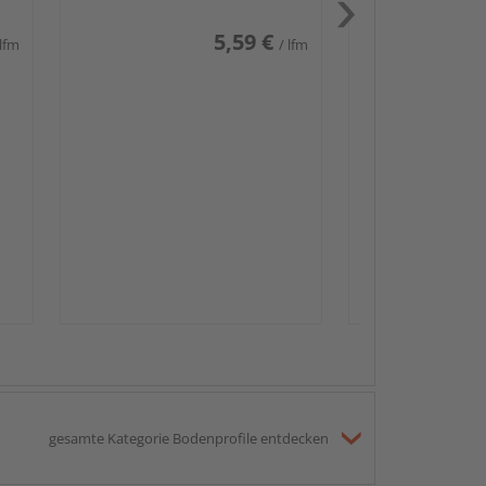
5,59 €
 lfm
/ lfm
Passendes Zube
Sockelleis
gesamte Kategorie Bodenprofile entdecken