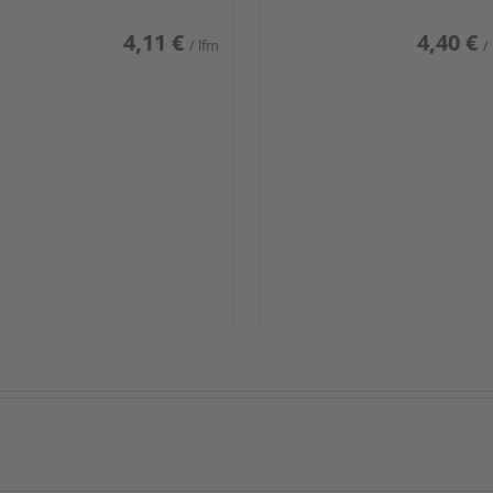
4,11 €
4,40 €
/ lfm
/