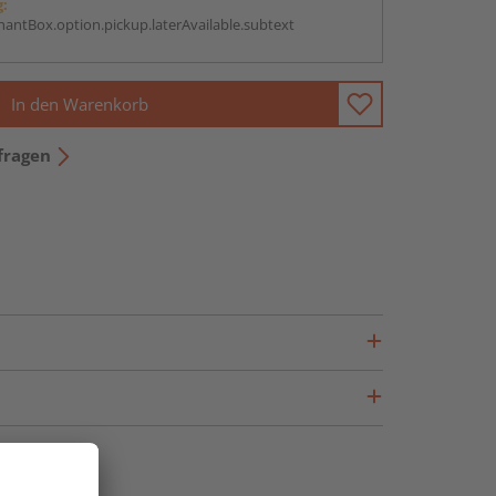
g:
antBox.option.pickup.laterAvailable.subtext
In den Warenkorb
fragen