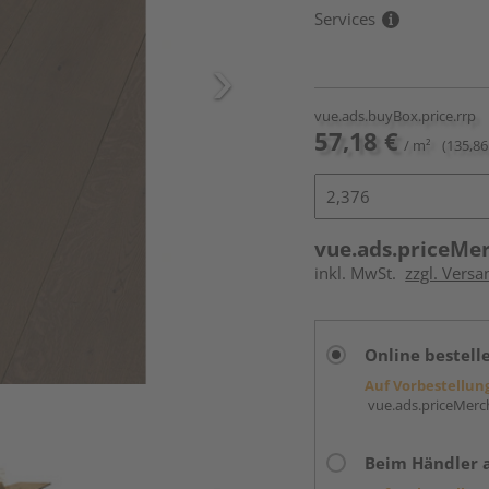
Services
vue.ads.buyBox.price.rrp
57,18 €
/ m²
(135,86
vue.ads.priceMe
inkl. MwSt.
zzgl. Versa
Online bestell
Auf Vorbestellun
vue.ads.priceMerch
Beim Händler 