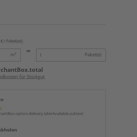
 € / Paket(e))
m²
Paket(e)
rchantBox.total
ndkosten für Stückgut
en
g:
antBox.option.delivery.laterAvailable.subtext
abholen