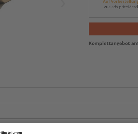
Auf Vorbestellun
vue.ads.priceMerch
Komplettangebot an