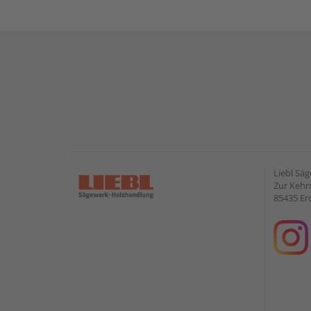
Liebl Sä
Zur Kehr
85435 Er