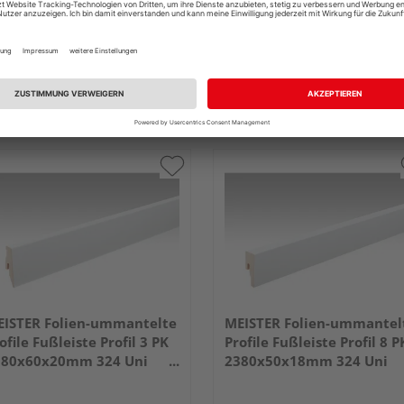
ISTER Folien-ummantelte
MEISTER Folien-ummantel
ofile Fußleiste Profil 3 PK
Profile Fußleiste Profil 8 P
380x60x20mm 324 Uni
2380x50x18mm 324 Uni
iß glänzend DF
weiß glänzend DF