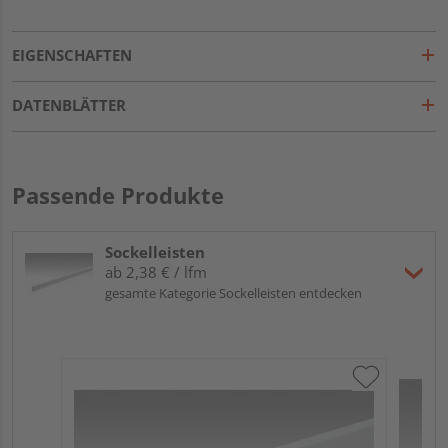
EIGENSCHAFTEN
DATENBLÄTTER
Passende Produkte
Sockelleisten
ab 2,38 € / lfm
gesamte Kategorie Sockelleisten entdecken
ME
Fu
32