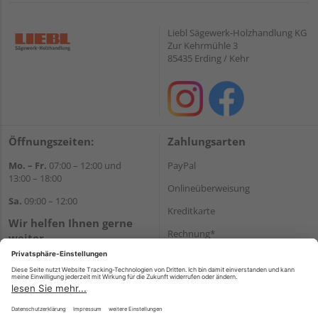
Liebl Sägewerk-Holzhandlung KG
Zur Kehrmühle 3
85435 Erding / Kehr
Öffnungszeiten:
Zahlungsarten
Mo. – Fr.
07:00 – 12:00 und
PayPal
13:00 – 18:00
Onlineüberweisung
Sa.
09:00 – 12:00
Kreditkarte
Wir helfen Ihnen gerne
Rechnung*
weiter
Tel.:
+49 8122 14197
*Bonität vorausgesetzt
E-Mail:
vertrieb@holz-liebl.de
Versand
Versandkosten